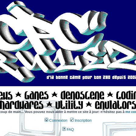
coup de main... Vous pouvez nous aider à mettre ce site à jour: n'hésitez pas à
me con
Connexion
Inscription
FAQ