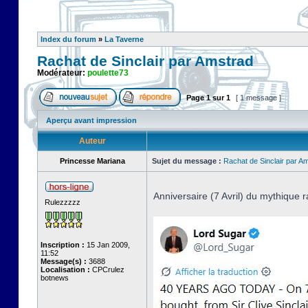
Index du forum
»
La Taverne
Rachat de Sinclair par Amstrad
Modérateur:
poulette73
Page
1
sur
1
[ 1 message ]
Aperçu avant impression
Auteur
Princesse Mariana
Sujet du message :
Rachat de Sinclair par A
Anniversaire (7 Avril) du mythique r
Rulezzzzz
Inscription :
15 Jan 2009,
11:52
Message(s) :
3688
Localisation :
CPCrulez
botnews