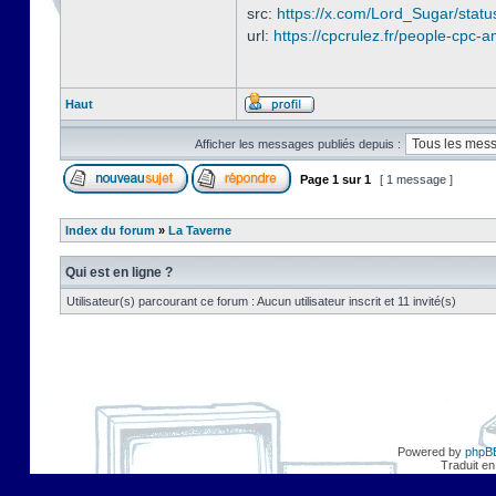
src:
https://x.com/Lord_Sugar/sta
url:
https://cpcrulez.fr/people-cpc-a
Haut
Afficher les messages publiés depuis :
Page
1
sur
1
[ 1 message ]
Index du forum
»
La Taverne
Qui est en ligne ?
Utilisateur(s) parcourant ce forum : Aucun utilisateur inscrit et 11 invité(s)
Powered by
phpB
Traduit en