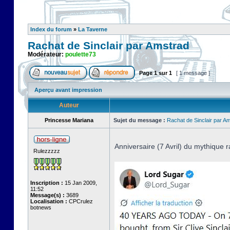
Index du forum
»
La Taverne
Rachat de Sinclair par Amstrad
Modérateur:
poulette73
Page
1
sur
1
[ 1 message ]
Aperçu avant impression
Auteur
Princesse Mariana
Sujet du message :
Rachat de Sinclair par A
Anniversaire (7 Avril) du mythique r
Rulezzzzz
Inscription :
15 Jan 2009,
11:52
Message(s) :
3689
Localisation :
CPCrulez
botnews