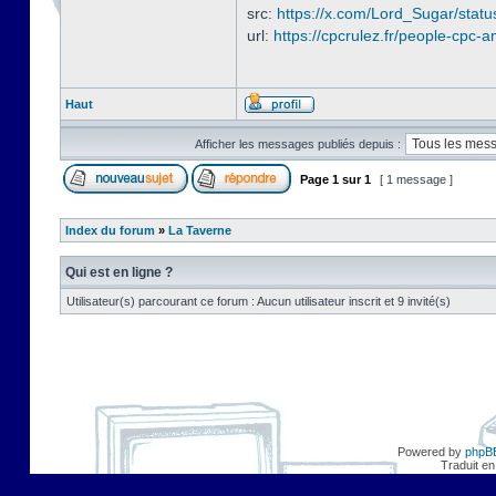
src:
https://x.com/Lord_Sugar/sta
url:
https://cpcrulez.fr/people-cpc-a
Haut
Afficher les messages publiés depuis :
Page
1
sur
1
[ 1 message ]
Index du forum
»
La Taverne
Qui est en ligne ?
Utilisateur(s) parcourant ce forum : Aucun utilisateur inscrit et 9 invité(s)
Powered by
phpB
Traduit en