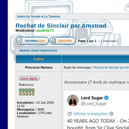
Index du forum
»
La Taverne
Rachat de Sinclair par Amstrad
Modérateur:
poulette73
Page
1
sur
1
[ 1 message ]
Aperçu avant impression
Auteur
Princesse Mariana
Sujet du message :
Rachat de Sinclair par A
Anniversaire (7 Avril) du mythique r
Rulezzzzz
Inscription :
15 Jan 2009,
11:52
Message(s) :
3689
Localisation :
CPCrulez
botnews