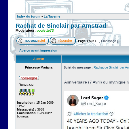
Index du forum
»
La Taverne
Rachat de Sinclair par Amstrad
Modérateur:
poulette73
Page
1
sur
1
[ 1 message ]
Aperçu avant impression
Auteur
Princesse Mariana
Sujet du message :
Rachat de Sinclair par A
Anniversaire (7 Avril) du mythique r
Rulezzzzz
Inscription :
15 Jan 2009,
11:52
Message(s) :
3688
Localisation :
CPCrulez
botnews