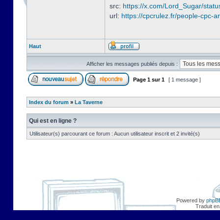
src:
https://x.com/Lord_Sugar/sta
url:
https://cpcrulez.fr/people-cpc-a
Haut
Afficher les messages publiés depuis :
Page
1
sur
1
[ 1 message ]
Index du forum
»
La Taverne
Qui est en ligne ?
Utilisateur(s) parcourant ce forum : Aucun utilisateur inscrit et 2 invité(s)
Powered by
phpB
Traduit en