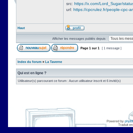
src:
https://x.com/Lord_Sugar/sta
url:
https://cpcrulez.fr/people-cpc-a
Haut
Afficher les messages publiés depuis :
Page
1
sur
1
[ 1 message ]
Index du forum
»
La Taverne
Qui est en ligne ?
Utilisateur(s) parcourant ce forum : Aucun utilisateur inscrit et 6 invité(s)
Powered by
phpB
Traduit en