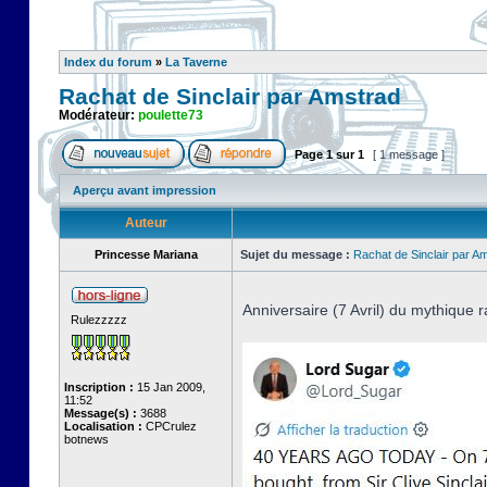
Index du forum
»
La Taverne
Rachat de Sinclair par Amstrad
Modérateur:
poulette73
Page
1
sur
1
[ 1 message ]
Aperçu avant impression
Auteur
Princesse Mariana
Sujet du message :
Rachat de Sinclair par A
Anniversaire (7 Avril) du mythique r
Rulezzzzz
Inscription :
15 Jan 2009,
11:52
Message(s) :
3688
Localisation :
CPCrulez
botnews