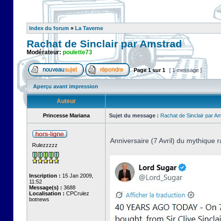
Index du forum
»
La Taverne
Rachat de Sinclair par Amstrad
Modérateur:
poulette73
Page
1
sur
1
[ 1 message ]
Aperçu avant impression
Auteur
Princesse Mariana
Sujet du message :
Rachat de Sinclair par A
Anniversaire (7 Avril) du mythique r
Rulezzzzz
Inscription :
15 Jan 2009,
11:52
Message(s) :
3688
Localisation :
CPCrulez
botnews