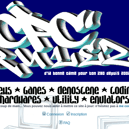
coup de main... Vous pouvez nous aider à mettre ce site à jour: n'hésitez pas à
me con
Connexion
Inscription
FAQ