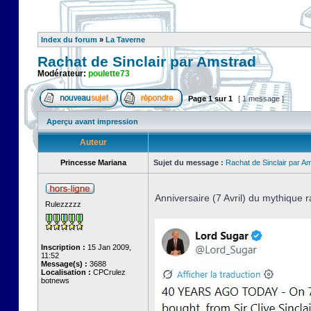
Index du forum
»
La Taverne
Rachat de Sinclair par Amstrad
Modérateur:
poulette73
Page
1
sur
1
[ 1 message ]
Aperçu avant impression
Auteur
Princesse Mariana
Sujet du message :
Rachat de Sinclair par A
Anniversaire (7 Avril) du mythique r
Rulezzzzz
Inscription :
15 Jan 2009,
11:52
Message(s) :
3688
Localisation :
CPCrulez
botnews