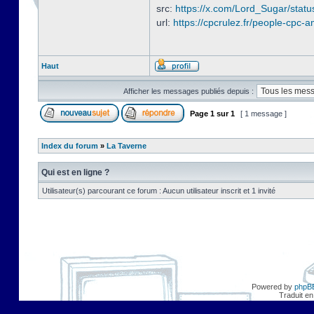
src:
https://x.com/Lord_Sugar/sta
url:
https://cpcrulez.fr/people-cpc-a
Haut
Afficher les messages publiés depuis :
Page
1
sur
1
[ 1 message ]
Index du forum
»
La Taverne
Qui est en ligne ?
Utilisateur(s) parcourant ce forum : Aucun utilisateur inscrit et 1 invité
Powered by
phpB
Traduit en