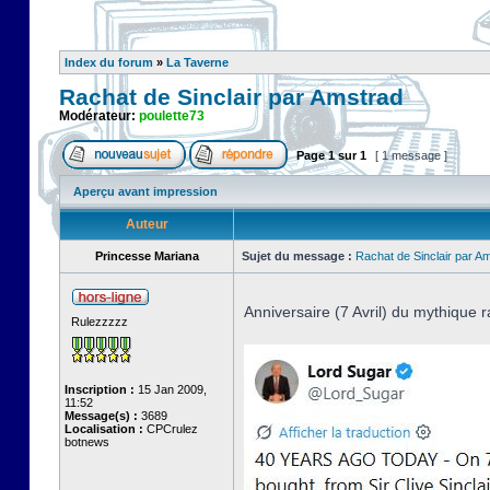
Index du forum
»
La Taverne
Rachat de Sinclair par Amstrad
Modérateur:
poulette73
Page
1
sur
1
[ 1 message ]
Aperçu avant impression
Auteur
Princesse Mariana
Sujet du message :
Rachat de Sinclair par A
Anniversaire (7 Avril) du mythique r
Rulezzzzz
Inscription :
15 Jan 2009,
11:52
Message(s) :
3689
Localisation :
CPCrulez
botnews