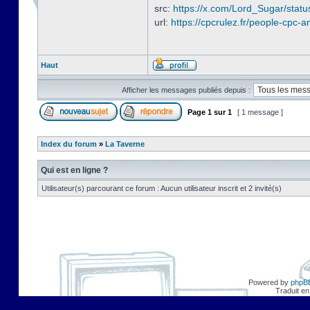
src:
https://x.com/Lord_Sugar/sta
url:
https://cpcrulez.fr/people-cpc-a
Haut
Afficher les messages publiés depuis :
Page
1
sur
1
[ 1 message ]
Index du forum
»
La Taverne
Qui est en ligne ?
Utilisateur(s) parcourant ce forum : Aucun utilisateur inscrit et 2 invité(s)
Powered by
phpB
Traduit en