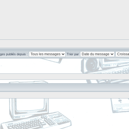
ges publiés depuis :
Trier par