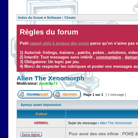
Index du forum
»
Software : Cheats
Règles du forum
Petit
rappel utile à propos des posts
parce qu'on n'aime pas ef
1) Autorisé: listings, trainers , patchs, pokes , solutions, vid
2) Interdit: Tout messages sans intérêt ,
commentaire
,
demand
3) Obligatoire: Un topic par jeu.
4) Merci de respecter les rubriques et poster vos messages au
Alien The Xenomorph
Modérateur:
poulette73
Page
1
sur
1
[ 1 message ]
Aperçu avant impression
Auteur
hERMOL
Sujet du message :
Alien The Xenomorph
Pour avoir des vies infinie : POKE