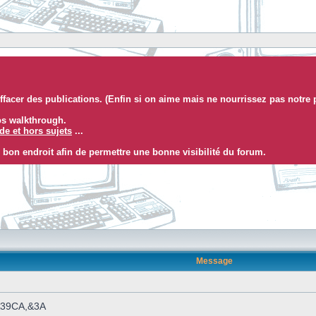
facer des publications. (Enfin si on aime mais ne nourrissez pas notre 
eos walkthrough.
e et hors sujets
...
 bon endroit afin de permettre une bonne visibilité du forum.
Message
 &39CA,&3A