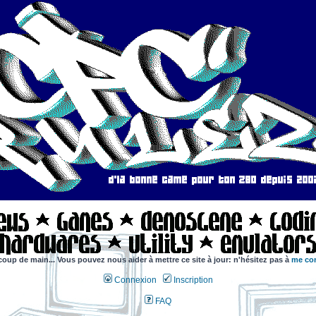
coup de main... Vous pouvez nous aider à mettre ce site à jour: n'hésitez pas à
me con
Connexion
Inscription
FAQ