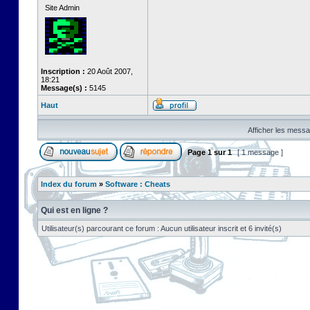
Site Admin
Inscription :
20 Août 2007,
18:21
Message(s) :
5145
Haut
Afficher les messa
Page
1
sur
1
[ 1 message ]
Index du forum
»
Software : Cheats
Qui est en ligne ?
Utilisateur(s) parcourant ce forum : Aucun utilisateur inscrit et 6 invité(s)