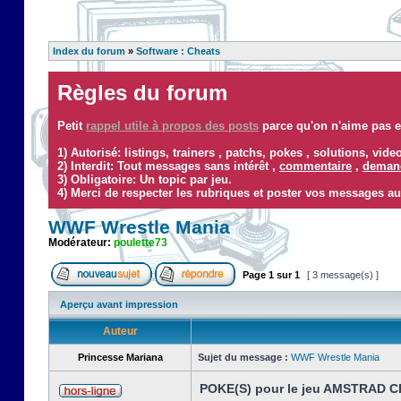
Index du forum
»
Software : Cheats
Règles du forum
Petit
rappel utile à propos des posts
parce qu'on n'aime pas ef
1) Autorisé: listings, trainers , patchs, pokes , solutions, vid
2) Interdit: Tout messages sans intérêt ,
commentaire
,
demand
3) Obligatoire: Un topic par jeu.
4) Merci de respecter les rubriques et poster vos messages au
WWF Wrestle Mania
Modérateur:
poulette73
Page
1
sur
1
[ 3 message(s) ]
Aperçu avant impression
Auteur
Princesse Mariana
Sujet du message :
WWF Wrestle Mania
POKE(S) pour le jeu AMSTRAD C