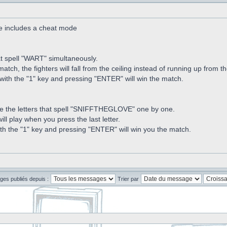
me includes a cheat mode
at spell "WART" simultaneously.
 match, the fighters will fall from the ceiling instead of running up from t
with the "1" key and pressing "ENTER" will win the match.
ype the letters that spell "SNIFFTHEGLOVE" one by one.
will play when you press the last letter.
ith the "1" key and pressing "ENTER" will win you the match.
ges publiés depuis :
Trier par