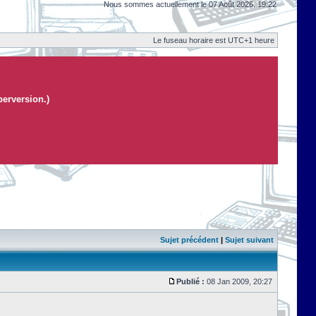
Nous sommes actuellement le 07 Août 2026, 19:22
Le fuseau horaire est UTC+1 heure
perversion.)
Sujet précédent
|
Sujet suivant
Publié :
08 Jan 2009, 20:27