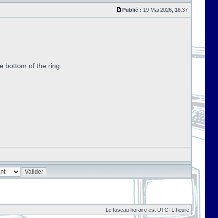
Publié :
19 Mai 2026, 16:37
he bottom of the ring.
Le fuseau horaire est UTC+1 heure