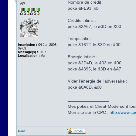
Nombre de crédit :
VIP
poke &FE93, nb
Crédits infinis :
poke &2A67, le &3D en &00
Temps infini :
poke &161F, le &3D en &00
Inscription :
04 Jan 2008,
09:09
Message(s) :
1107
Localisation :
Var
Energie infinie :
poke &2D4D, le &03 en &00
poke &4395, le &3D en &A7
Vider l'énergie de l'adversaire :
poke &0A8D, &00
_________________
Mes pokes et Cheat-Mode sont tous
Mon site sur le CPC :
http://www.c
Haut