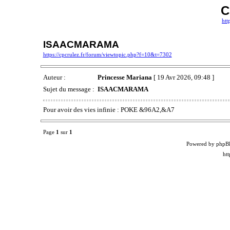
C
htt
ISAACMARAMA
https://cpcrulez.fr/forum/viewtopic.php?f=10&t=7302
Auteur :
Princesse Mariana
[ 19 Avr 2026, 09:48 ]
Sujet du message :
ISAACMARAMA
Pour avoir des vies infinie : POKE &96A2,&A7
Page
1
sur
1
Powered by phpB
ht