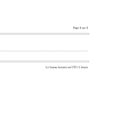
Page
1
sur
1
Le fuseau horaire est UTC+1 heure