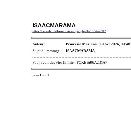
ISAACMARAMA
https://cpcrulez.fr/forum/viewtopic.php?f=10&t=7302
Auteur :
Princesse Mariana
[ 19 Avr 2026, 09:48 
Sujet du message :
ISAACMARAMA
Pour avoir des vies infinie : POKE &96A2,&A7
Page
1
sur
1