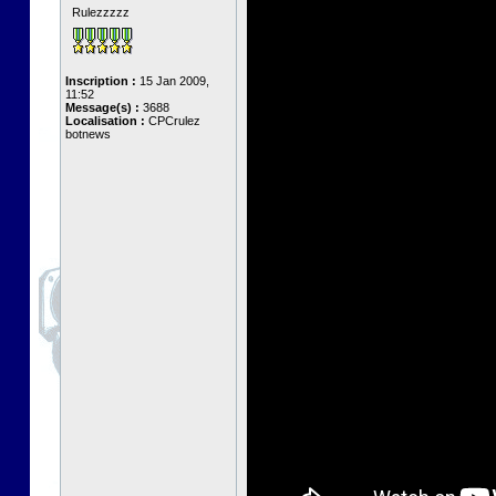
Rulezzzzz
Inscription :
15 Jan 2009,
11:52
Message(s) :
3688
Localisation :
CPCrulez
botnews