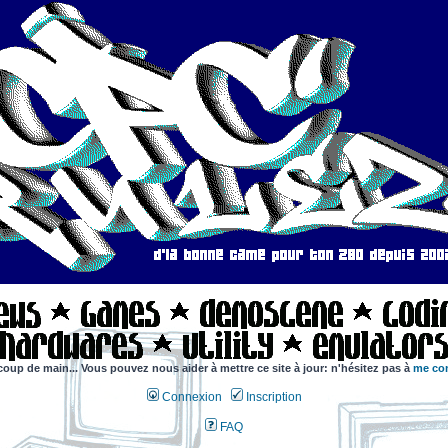
coup de main... Vous pouvez nous aider à mettre ce site à jour: n'hésitez pas à
me con
Connexion
Inscription
FAQ