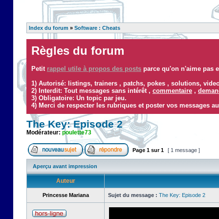
Index du forum
»
Software : Cheats
Règles du forum
Petit
rappel utile à propos des posts
parce qu'on n'aime pas ef
1) Autorisé: listings, trainers , patchs, pokes , solutions, vid
2) Interdit: Tout messages sans intérêt ,
commentaire
,
demand
3) Obligatoire: Un topic par jeu.
4) Merci de respecter les rubriques et poster vos messages au
The Key: Episode 2
Modérateur:
poulette73
Page
1
sur
1
[ 1 message ]
Aperçu avant impression
Auteur
Princesse Mariana
Sujet du message :
The Key: Episode 2