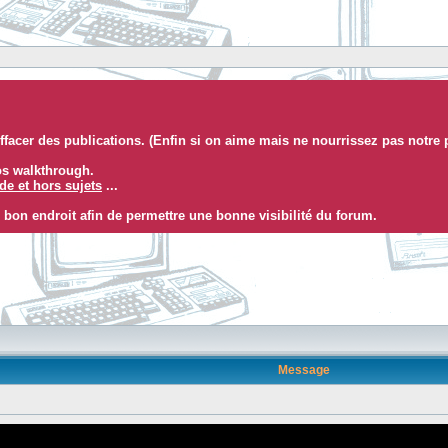
facer des publications. (Enfin si on aime mais ne nourrissez pas notre 
eos walkthrough.
e et hors sujets
...
 bon endroit afin de permettre une bonne visibilité du forum.
Message