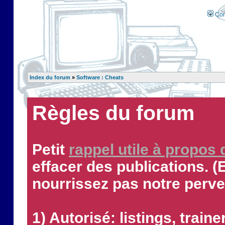
Con
Index du forum
»
Software : Cheats
Règles du forum
Petit
rappel utile à propos
effacer des publications. (
nourrissez pas notre perve
1) Autorisé: listings, traine