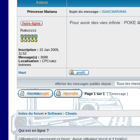
Auteur
Princesse Mariana
Sujet du message :
ISAACMARAMA
Pour avoir des vies infinie : POKE
Rulezzzzz
Inscription :
15 Jan 2009,
11:52
Message(s) :
3688
Localisation :
CPCrulez
botnews
Haut
Afficher les messages publiés depuis :
Page
1
sur
1
[ 1 message ]
Index du forum
»
Software : Cheats
Qui est en ligne ?
Utilisateur(s) parcourant ce forum : Aucun utilisateur inscrit et 4 invité(s)