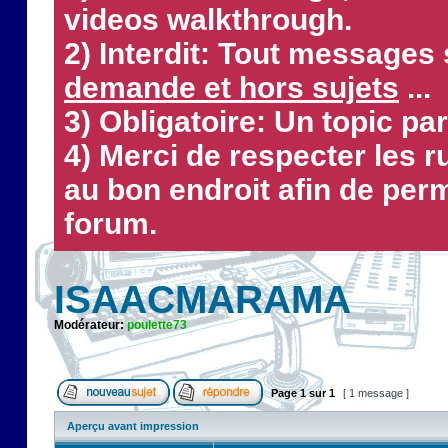
videos walkthrough.
2) Interdit: Tout messages 
demande et hors sujets
...
3) Obligatoire: Un topic par
4) Merci de respecter les 
au bon endroit afin de perm
forum.
ISAACMARAMA
Modérateur:
poulette73
Page
1
sur
1
[ 1 message ]
Aperçu avant impression