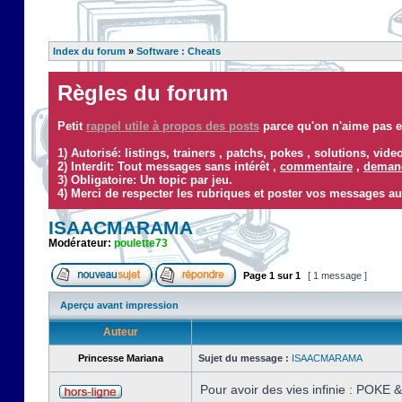
Index du forum
»
Software : Cheats
Règles du forum
Petit
rappel utile à propos des posts
parce qu'on n'aime pas ef
1) Autorisé: listings, trainers , patchs, pokes , solutions, vid
2) Interdit: Tout messages sans intérêt ,
commentaire
,
demand
3) Obligatoire: Un topic par jeu.
4) Merci de respecter les rubriques et poster vos messages au
ISAACMARAMA
Modérateur:
poulette73
Page
1
sur
1
[ 1 message ]
Aperçu avant impression
Auteur
Princesse Mariana
Sujet du message :
ISAACMARAMA
Pour avoir des vies infinie : POKE