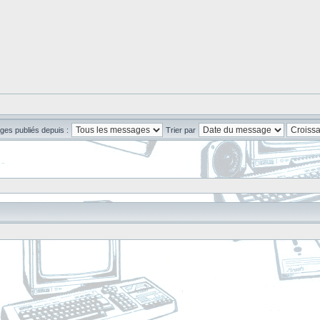
ges publiés depuis :
Trier par