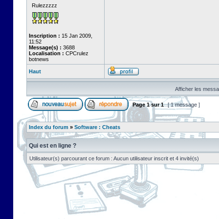
Rulezzzzz
Inscription :
15 Jan 2009,
11:52
Message(s) :
3688
Localisation :
CPCrulez
botnews
Haut
Afficher les messa
Page
1
sur
1
[ 1 message ]
Index du forum
»
Software : Cheats
Qui est en ligne ?
Utilisateur(s) parcourant ce forum : Aucun utilisateur inscrit et 4 invité(s)