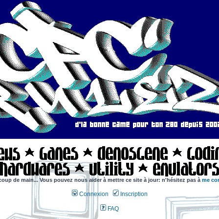
coup de main... Vous pouvez nous aider à mettre ce site à jour: n'hésitez pas à
me con
Connexion
Inscription
FAQ