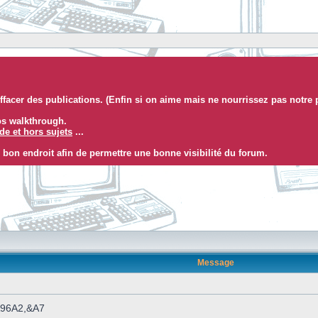
facer des publications. (Enfin si on aime mais ne nourrissez pas notre 
eos walkthrough.
e et hors sujets
...
 bon endroit afin de permettre une bonne visibilité du forum.
Message
 &96A2,&A7