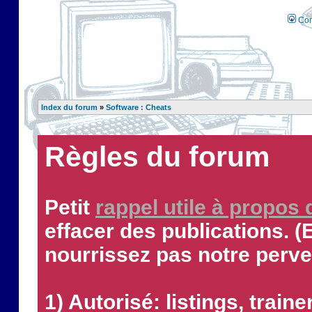
Con
Index du forum
»
Software : Cheats
Règles du forum
Petit
rappel utile à propos
effacer des publications. (
nourrissez pas notre perve
1) Autorisé: listings, traine