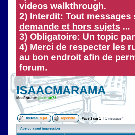
videos walkthrough.
2) Interdit: Tout messages 
demande et hors sujets
...
3) Obligatoire: Un topic par
4) Merci de respecter les 
au bon endroit afin de perm
forum.
ISAACMARAMA
Modérateur:
poulette73
Page
1
sur
1
[ 1 message ]
Aperçu avant impression