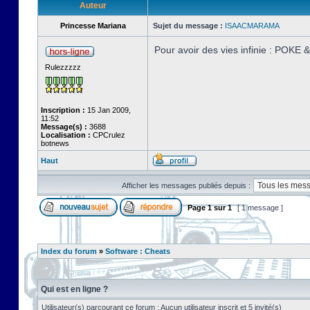
Auteur
Princesse Mariana
Sujet du message :
ISAACMARAMA
Pour avoir des vies infinie : POKE
Rulezzzzz
Inscription :
15 Jan 2009,
11:52
Message(s) :
3688
Localisation :
CPCrulez
botnews
Haut
Afficher les messages publiés depuis :
Page
1
sur
1
[ 1 message ]
Index du forum
»
Software : Cheats
Qui est en ligne ?
Utilisateur(s) parcourant ce forum : Aucun utilisateur inscrit et 5 invité(s)