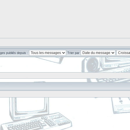
ges publiés depuis :
Trier par