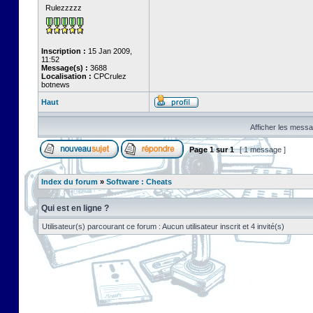
Rulezzzzz
Inscription :
15 Jan 2009,
11:52
Message(s) :
3688
Localisation :
CPCrulez
botnews
Haut
Afficher les messa
Page
1
sur
1
[ 1 message ]
Index du forum
»
Software : Cheats
Qui est en ligne ?
Utilisateur(s) parcourant ce forum : Aucun utilisateur inscrit et 4 invité(s)