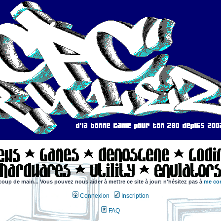
coup de main... Vous pouvez nous aider à mettre ce site à jour: n'hésitez pas à
me con
Connexion
Inscription
FAQ