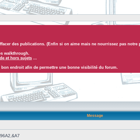
facer des publications. (Enfin si on aime mais ne nourrissez pas notre 
eos walkthrough.
e et hors sujets
...
 bon endroit afin de permettre une bonne visibilité du forum.
Message
 &96A2,&A7