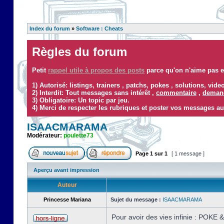
Index du forum
»
Software : Cheats
Règles du forum
Petit
rappel utile à propos des posts
parce qu'on n'aime pas ef
1) Autorisé: listings, trainers , patchs, pokes , solutions, vid
2) Interdit: Tout messages sans intérêt ,
commentaire
,
demand
3) Obligatoire: Un topic par jeu.
4) Merci de respecter les rubriques et poster vos messages au
ISAACMARAMA
Modérateur:
poulette73
Page
1
sur
1
[ 1 message ]
Aperçu avant impression
Auteur
Princesse Mariana
Sujet du message :
ISAACMARAMA
Pour avoir des vies infinie : POKE