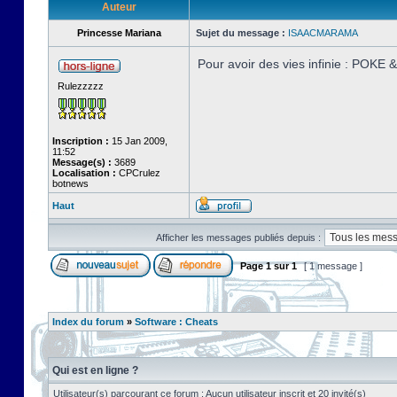
Auteur
Princesse Mariana
Sujet du message :
ISAACMARAMA
Pour avoir des vies infinie : POKE
Rulezzzzz
Inscription :
15 Jan 2009,
11:52
Message(s) :
3689
Localisation :
CPCrulez
botnews
Haut
Afficher les messages publiés depuis :
Page
1
sur
1
[ 1 message ]
Index du forum
»
Software : Cheats
Qui est en ligne ?
Utilisateur(s) parcourant ce forum : Aucun utilisateur inscrit et 20 invité(s)