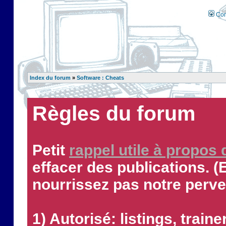
Con
Index du forum
»
Software : Cheats
Règles du forum
Petit
rappel utile à propos
effacer des publications. (
nourrissez pas notre perve
1) Autorisé: listings, traine