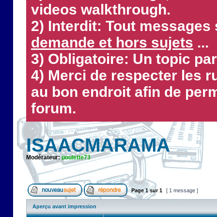
videos walkthrough.
2) Interdit: Tout messages 
demande et hors sujets
...
3) Obligatoire: Un topic par
4) Merci de respecter les 
au bon endroit afin de perm
forum.
ISAACMARAMA
Modérateur:
poulette73
Page
1
sur
1
[ 1 message ]
Aperçu avant impression