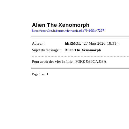
Alien The Xenomorph
https://cpcrulez.fr/forum/viewtopic.php?f=10&t=7297
Auteur :
hERMOL
[ 27 Mars 2026, 18:31 ]
Sujet du message :
Alien The Xenomorph
Pour avoir des vies infinie : POKE &39CA,&3A
Page
1
sur
1