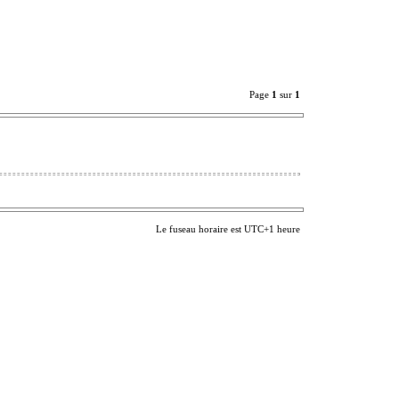
Page
1
sur
1
Le fuseau horaire est UTC+1 heure