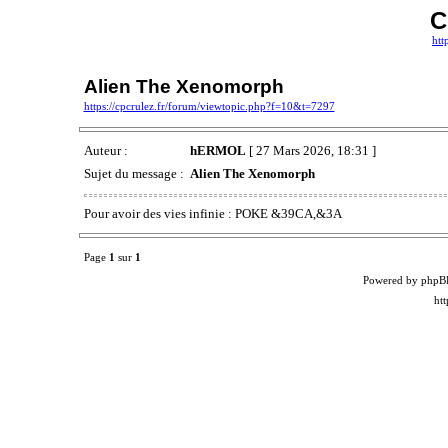
C
htt
Alien The Xenomorph
https://cpcrulez.fr/forum/viewtopic.php?f=10&t=7297
Auteur :
hERMOL
[ 27 Mars 2026, 18:31 ]
Sujet du message :
Alien The Xenomorph
Pour avoir des vies infinie : POKE &39CA,&3A
Page
1
sur
1
Powered by phpB
ht