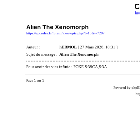
C
htt
Alien The Xenomorph
https://cpcrulez.fr/forum/viewtopic.php?f=10&t=7297
Auteur :
hERMOL
[ 27 Mars 2026, 18:31 ]
Sujet du message :
Alien The Xenomorph
Pour avoir des vies infinie : POKE &39CA,&3A
Page
1
sur
1
Powered by phpB
ht