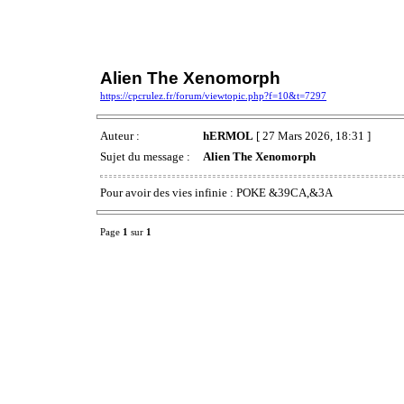
Alien The Xenomorph
https://cpcrulez.fr/forum/viewtopic.php?f=10&t=7297
Auteur :
hERMOL
[ 27 Mars 2026, 18:31 ]
Sujet du message :
Alien The Xenomorph
Pour avoir des vies infinie : POKE &39CA,&3A
Page
1
sur
1