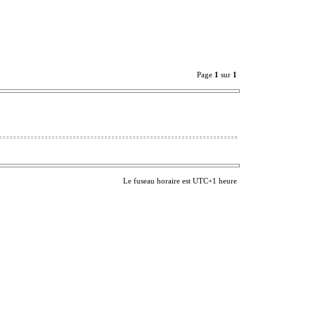
Page
1
sur
1
Le fuseau horaire est UTC+1 heure