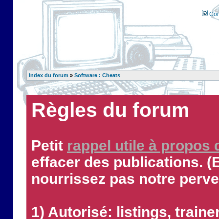
Con
Index du forum
»
Software : Cheats
Règles du forum
Petit
rappel utile à propos
effacer des publications. (
nourrissez pas notre perve
1) Autorisé: listings, traine