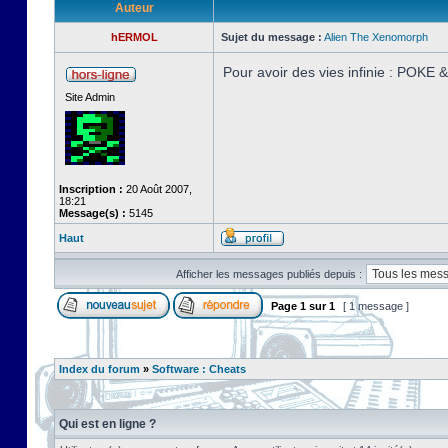
Auteur
hERMOL
Sujet du message :
Alien The Xenomorph
Pour avoir des vies infinie : POKE
Site Admin
Inscription :
20 Août 2007,
18:21
Message(s) :
5145
Haut
Afficher les messages publiés depuis :
Page
1
sur
1
[ 1 message ]
Index du forum
»
Software : Cheats
Qui est en ligne ?