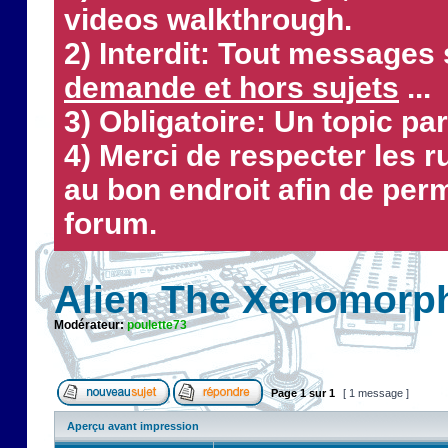
videos walkthrough.
2) Interdit: Tout messages 
demande et hors sujets
...
3) Obligatoire: Un topic par
4) Merci de respecter les 
au bon endroit afin de perm
forum.
Alien The Xenomorp
Modérateur:
poulette73
Page
1
sur
1
[ 1 message ]
Aperçu avant impression