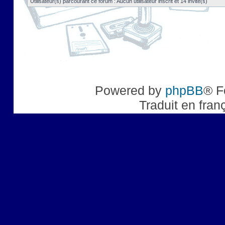
Utilisateur(s) parcourant ce forum : Aucun utilisateur inscrit et 14 invité(s)
Powered by
phpBB
® F
Traduit en fran