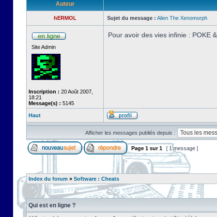
Auteur
hERMOL
Sujet du message :
Alien The Xenomorph
Pour avoir des vies infinie : POKE
Site Admin
Inscription :
20 Août 2007,
18:21
Message(s) :
5145
Haut
Afficher les messages publiés depuis :
Page
1
sur
1
[ 1 message ]
Index du forum
»
Software : Cheats
Qui est en ligne ?