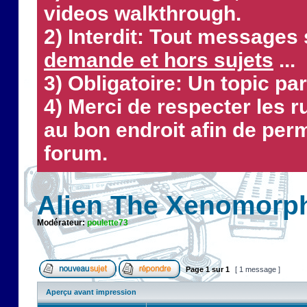
videos walkthrough.
2) Interdit: Tout messages 
demande et hors sujets
...
3) Obligatoire: Un topic par
4) Merci de respecter les 
au bon endroit afin de perm
forum.
Alien The Xenomorp
Modérateur:
poulette73
Page
1
sur
1
[ 1 message ]
Aperçu avant impression