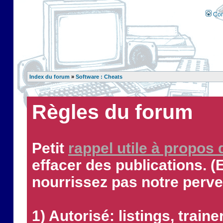
Con
Index du forum
»
Software : Cheats
Règles du forum
Petit
rappel utile à propos
effacer des publications. (
nourrissez pas notre perve
1) Autorisé: listings, traine