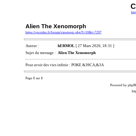
C
htt
Alien The Xenomorph
https://cpcrulez.fr/forum/viewtopic.php?f=10&t=7297
Auteur :
hERMOL
[ 27 Mars 2026, 18:31 ]
Sujet du message :
Alien The Xenomorph
Pour avoir des vies infinie : POKE &39CA,&3A
Page
1
sur
1
Powered by phpB
ht