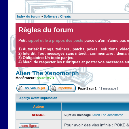
Index du forum
»
Software : Cheats
Règles du forum
Petit
rappel utile à propos des posts
parce qu'on n'aime pas ef
1) Autorisé: listings, trainers , patchs, pokes , solutions, vid
2) Interdit: Tout messages sans intérêt ,
commentaire
,
demand
3) Obligatoire: Un topic par jeu.
4) Merci de respecter les rubriques et poster vos messages au
Alien The Xenomorph
Modérateur:
poulette73
Page
1
sur
1
[ 1 message ]
Aperçu avant impression
Auteur
hERMOL
Sujet du message :
Alien The Xenomorph
Pour avoir des vies infinie : POKE