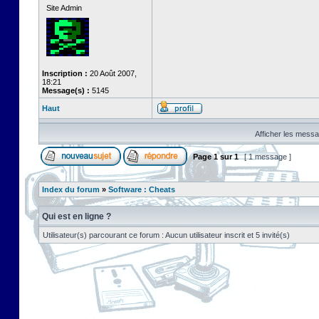
Site Admin
Inscription :
20 Août 2007,
18:21
Message(s) :
5145
Haut
Afficher les messa
Page
1
sur
1
[ 1 message ]
Index du forum
»
Software : Cheats
Qui est en ligne ?
Utilisateur(s) parcourant ce forum : Aucun utilisateur inscrit et 5 invité(s)