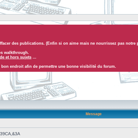
facer des publications. (Enfin si on aime mais ne nourrissez pas notre 
eos walkthrough.
e et hors sujets
...
 bon endroit afin de permettre une bonne visibilité du forum.
Message
 &39CA,&3A