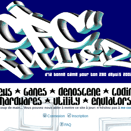
coup de main... Vous pouvez nous aider à mettre ce site à jour: n'hésitez pas à
me con
Connexion
Inscription
FAQ