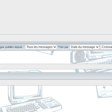
ges publiés depuis :
Trier par