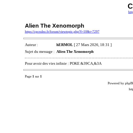
C
htt
Alien The Xenomorph
https://cpcrulez.fr/forum/viewtopic.php?f=10&t=7297
Auteur :
hERMOL
[ 27 Mars 2026, 18:31 ]
Sujet du message :
Alien The Xenomorph
Pour avoir des vies infinie : POKE &39CA,&3A
Page
1
sur
1
Powered by phpB
ht