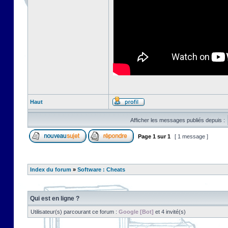
Haut
Afficher les messages publiés depuis :
Page
1
sur
1
[ 1 message ]
Index du forum
»
Software : Cheats
Qui est en ligne ?
Utilisateur(s) parcourant ce forum :
Google [Bot]
et 4 invité(s)