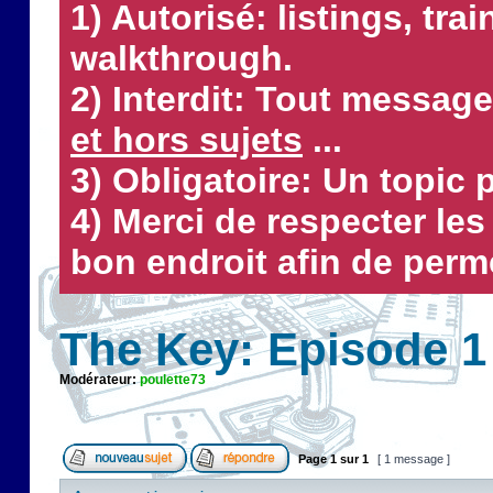
1) Autorisé: listings, tra
walkthrough.
2) Interdit: Tout message
et hors sujets
...
3) Obligatoire: Un topic p
4) Merci de respecter le
bon endroit afin de perme
The Key: Episode 1
Modérateur:
poulette73
Page
1
sur
1
[ 1 message ]