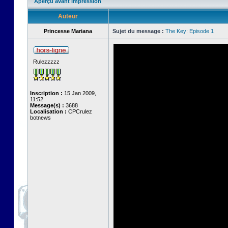
Aperçu avant impression
Auteur
Princesse Mariana
Sujet du message :
The Key: Episode 1
Rulezzzzz
Inscription :
15 Jan 2009,
11:52
Message(s) :
3688
Localisation :
CPCrulez
botnews