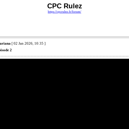
CPC Rulez
https://cpcrulez.fr/forum/
ariana
[ 02 Jan 2026, 10:35 ]
isode 2