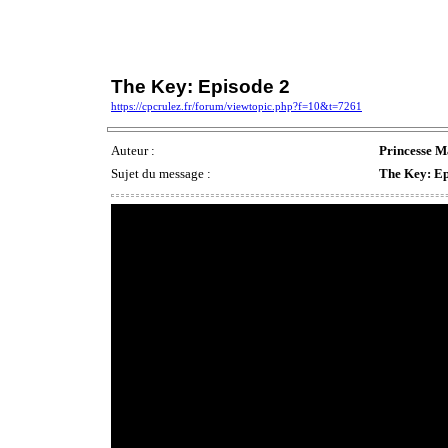
The Key: Episode 2
https://cpcrulez.fr/forum/viewtopic.php?f=10&t=7261
Auteur :
Princesse M
Sujet du message :
The Key: Ep