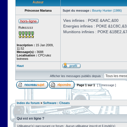
Auteur
Princesse Mariana
Sujet du message :
Bounty Hunter (1986)
Vies infinies : POKE &AAC,&00
Energies infinies : POKE &1C8C,&
Rulezzzzz
Munitions infinies : POKE &1BE2,&
Inscription :
15 Jan 2009,
11:52
Message(s) :
3688
Localisation :
CPCrulez
botnews
Haut
Afficher les messages publiés depuis :
Page
1
sur
1
[ 1 message ]
Index du forum
»
Software : Cheats
Qui est en ligne ?
Utilisateur(s) parcourant ce forum : Aucun utilisateur inscrit et 6 invité(s)