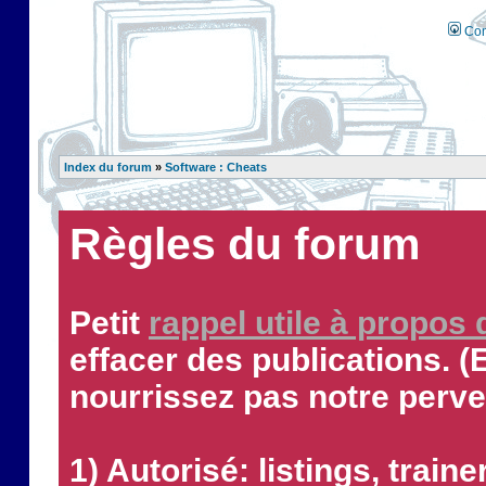
Con
Index du forum
»
Software : Cheats
Règles du forum
Petit
rappel utile à propos
effacer des publications. (
nourrissez pas notre perve
1) Autorisé: listings, traine