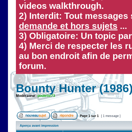
videos walkthrough.
2) Interdit: Tout messages 
demande et hors sujets
...
3) Obligatoire: Un topic par
4) Merci de respecter les 
au bon endroit afin de perm
forum.
Bounty Hunter (1986
Modérateur:
poulette73
Page
1
sur
1
[ 1 message ]
Aperçu avant impression