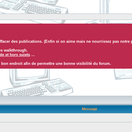
facer des publications. (Enfin si on aime mais ne nourrissez pas notre 
eos walkthrough.
e et hors sujets
...
 bon endroit afin de permettre une bonne visibilité du forum.
Message