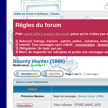
Index du forum
»
Software : Cheats
Règles du forum
Petit
rappel utile à propos des posts
parce qu'on n'aime pas ef
1) Autorisé: listings, trainers , patchs, pokes , solutions, vid
2) Interdit: Tout messages sans intérêt ,
commentaire
,
demand
3) Obligatoire: Un topic par jeu.
4) Merci de respecter les rubriques et poster vos messages au
Bounty Hunter (1986)
Modérateur:
poulette73
Page
1
sur
1
[ 1 message ]
Aperçu avant impression
Auteur
Princesse Mariana
Sujet du message :
Bounty Hunter (1986)
Vies infinies : POKE &AAC,&00