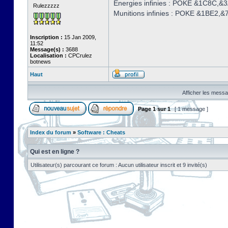
Energies infinies : POKE &1C8C,&
Rulezzzzz
Munitions infinies : POKE &1BE2,&
Inscription :
15 Jan 2009,
11:52
Message(s) :
3688
Localisation :
CPCrulez
botnews
Haut
Afficher les messa
Page
1
sur
1
[ 1 message ]
Index du forum
»
Software : Cheats
Qui est en ligne ?
Utilisateur(s) parcourant ce forum : Aucun utilisateur inscrit et 9 invité(s)