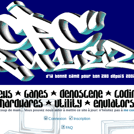
coup de main... Vous pouvez nous aider à mettre ce site à jour: n'hésitez pas à
me con
Connexion
Inscription
FAQ