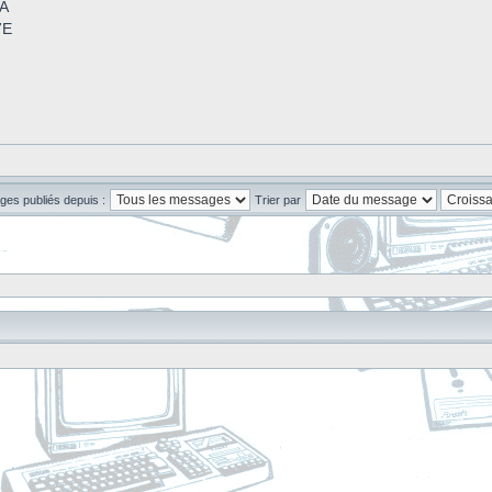
3A
7E
ges publiés depuis :
Trier par