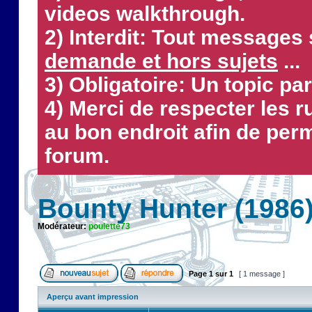
videos walkthrough.
2) Interdit: Tout messages 
demande et hors sujets
...
3) Obligatoire: Un topic par
4) Merci de respecter les 
au bon endroit afin de perm
forum.
Bounty Hunter (1986
Modérateur:
poulette73
Page
1
sur
1
[ 1 message ]
Aperçu avant impression