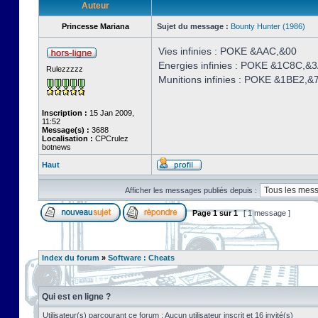
Auteur
Princesse Mariana
Sujet du message :
Bounty Hunter (1986)
Vies infinies : POKE &AAC,&00
Energies infinies : POKE &1C8C,&
Rulezzzzz
Munitions infinies : POKE &1BE2,&
Inscription :
15 Jan 2009,
11:52
Message(s) :
3688
Localisation :
CPCrulez
botnews
Haut
Afficher les messages publiés depuis :
Page
1
sur
1
[ 1 message ]
Index du forum
»
Software : Cheats
Qui est en ligne ?
Utilisateur(s) parcourant ce forum : Aucun utilisateur inscrit et 16 invité(s)