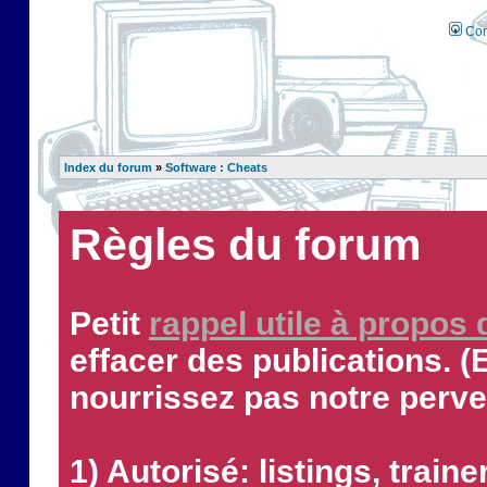
Con
Index du forum
»
Software : Cheats
Règles du forum
Petit
rappel utile à propos
effacer des publications. (
nourrissez pas notre perve
1) Autorisé: listings, traine