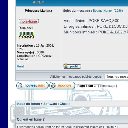
Auteur
Princesse Mariana
Sujet du message :
Bounty Hunter (1986)
Vies infinies : POKE &AAC,&00
Energies infinies : POKE &1C8C,&
Rulezzzzz
Munitions infinies : POKE &1BE2,&
Inscription :
15 Jan 2009,
11:52
Message(s) :
3688
Localisation :
CPCrulez
botnews
Haut
Afficher les messages publiés depuis :
Page
1
sur
1
[ 1 message ]
Index du forum
»
Software : Cheats
Qui est en ligne ?
Utilisateur(s) parcourant ce forum : Aucun utilisateur inscrit et 11 invité(s)