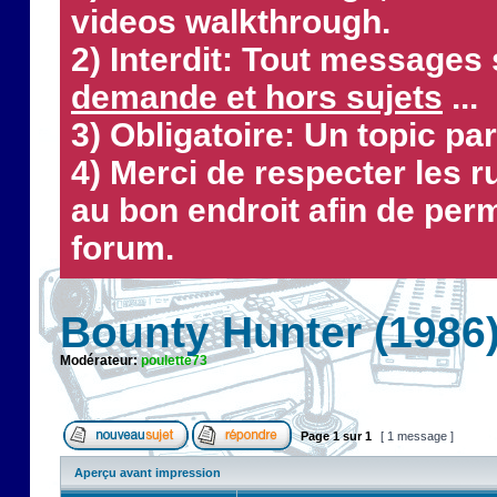
videos walkthrough.
2) Interdit: Tout messages 
demande et hors sujets
...
3) Obligatoire: Un topic par
4) Merci de respecter les 
au bon endroit afin de perm
forum.
Bounty Hunter (1986
Modérateur:
poulette73
Page
1
sur
1
[ 1 message ]
Aperçu avant impression