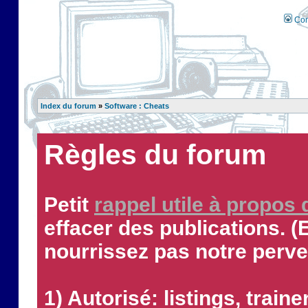
Con
Index du forum
»
Software : Cheats
Règles du forum
Petit
rappel utile à propos
effacer des publications. (
nourrissez pas notre perve
1) Autorisé: listings, traine