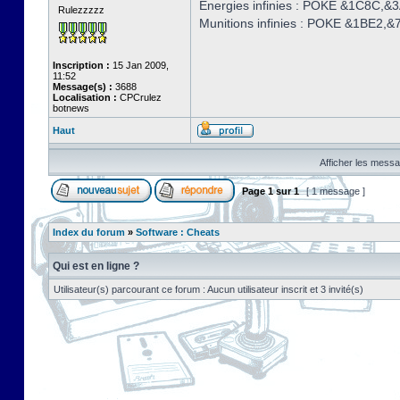
Energies infinies : POKE &1C8C,&
Rulezzzzz
Munitions infinies : POKE &1BE2,&
Inscription :
15 Jan 2009,
11:52
Message(s) :
3688
Localisation :
CPCrulez
botnews
Haut
Afficher les messa
Page
1
sur
1
[ 1 message ]
Index du forum
»
Software : Cheats
Qui est en ligne ?
Utilisateur(s) parcourant ce forum : Aucun utilisateur inscrit et 3 invité(s)