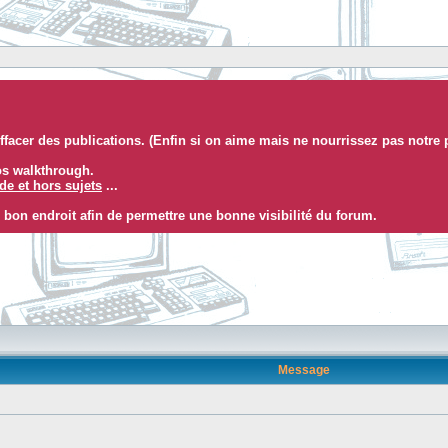
facer des publications. (Enfin si on aime mais ne nourrissez pas notre 
eos walkthrough.
e et hors sujets
...
 bon endroit afin de permettre une bonne visibilité du forum.
Message