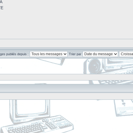
3A
7E
ges publiés depuis :
Trier par