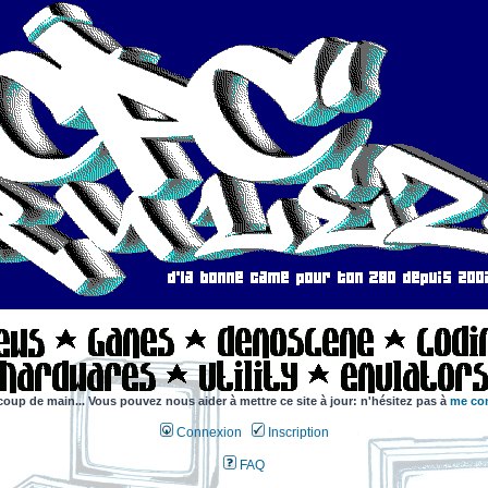
coup de main... Vous pouvez nous aider à mettre ce site à jour: n'hésitez pas à
me con
Connexion
Inscription
FAQ