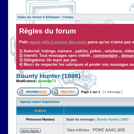
Index du forum
»
Software : Cheats
Règles du forum
Petit
rappel utile à propos des posts
parce qu'on n'aime pas ef
1) Autorisé: listings, trainers , patchs, pokes , solutions, vid
2) Interdit: Tout messages sans intérêt ,
commentaire
,
demand
3) Obligatoire: Un topic par jeu.
4) Merci de respecter les rubriques et poster vos messages au
Bounty Hunter (1986)
Modérateur:
poulette73
Page
1
sur
1
[ 1 message ]
Aperçu avant impression
Auteur
Princesse Mariana
Sujet du message :
Bounty Hunter (1986)
Vies infinies : POKE &AAC,&00