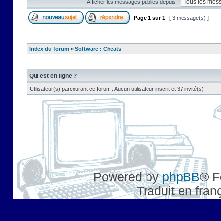
Afficher les messages publiés depuis :
Page
1
sur
1
[ 3 message(s) ]
Index du forum
»
Software : Cheats
Qui est en ligne ?
Utilisateur(s) parcourant ce forum : Aucun utilisateur inscrit et 37 invité(s)
Powered by
phpBB
® F
Traduit en fran