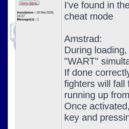
I've found in t
Inscription :
19 Mai 2026,
cheat mode
16:27
Message(s) :
1
Amstrad:
During loading, 
"WART" simulta
If done correctl
fighters will fal
running up from
Once activated,
key and pressi