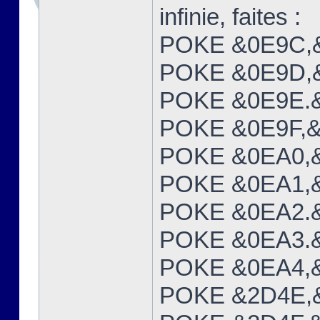
infinie, faites :
POKE &0E9C,
POKE &0E9D,
POKE &0E9E.
POKE &0E9F,
POKE &0EA0,
POKE &0EA1,
POKE &0EA2.
POKE &0EA3.
POKE &0EA4,
POKE &2D4E,