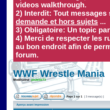
videos walkthrough.
2) Interdit: Tout messages 
demande et hors sujets
...
3) Obligatoire: Un topic par
4) Merci de respecter les 
au bon endroit afin de perm
forum.
WWF Wrestle Mania
Modérateur:
poulette73
Page
1
sur
1
[ 3 message(s) ]
Aperçu avant impression