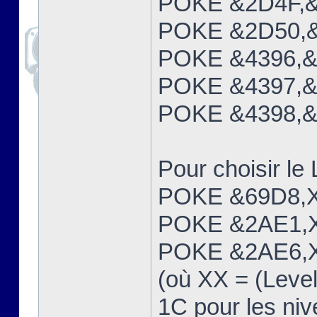
POKE &2D4F,
POKE &2D50,
POKE &4396,
POKE &4397,
POKE &4398,&
Pour choisir le 
POKE &69D8,
POKE &2AE1,
POKE &2AE6,
(où XX = (Level 
1C pour les niv