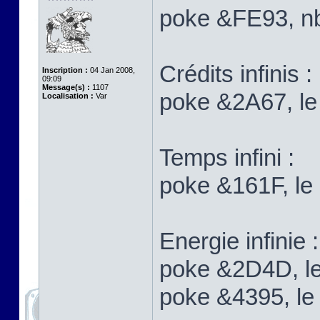
poke &FE93, n
Crédits infinis :
Inscription :
04 Jan 2008,
09:09
Message(s) :
1107
poke &2A67, l
Localisation :
Var
Temps infini :
poke &161F, le
Energie infinie :
poke &2D4D, l
poke &4395, l