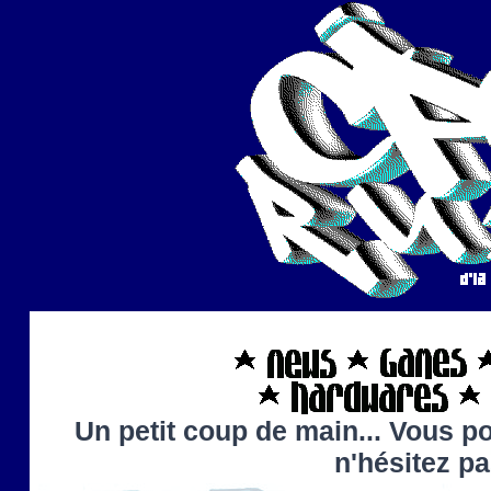
Un petit coup de main... Vous po
n'hésitez p