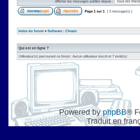
Afficher les messages publiés depuis :
Page
1
sur
1
[ 3 message(s) ]
Index du forum
»
Software : Cheats
Qui est en ligne ?
Utilisateur(s) parcourant ce forum : Aucun utilisateur inscrit et 7 invité(s)
Powered by
phpBB
® F
Traduit en fran