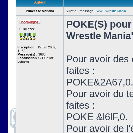
Auteur
Princesse Mariana
Sujet du message :
WWF Wrestle Mania
POKE(S) pour
Rulezzzzz
Wrestle Mania
Inscription :
15 Jan 2009,
11:52
Message(s) :
3688
Pour avoir des c
Localisation :
CPCrulez
botnews
faites :
POKE&2A67,0
Pour avoir du te
faites :
POKE &l6lF,0.
Pour avoir de l