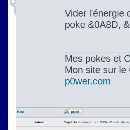
Vider l'énergie 
poke &0A8D, 
____________
Mes pokes et C
Mon site sur l
p0wer.com
Haut
isidoro
Sujet du message :
Re: WWF Wrestle Mania