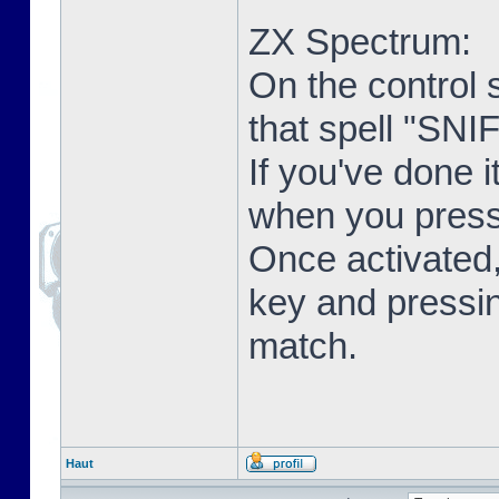
ZX Spectrum:
On the control s
that spell "S
If you've done i
when you press t
Once activated,
key and pressi
match.
Haut