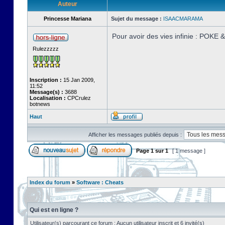
Auteur
Princesse Mariana
Sujet du message :
ISAACMARAMA
Pour avoir des vies infinie : POKE
Rulezzzzz
Inscription :
15 Jan 2009,
11:52
Message(s) :
3688
Localisation :
CPCrulez
botnews
Haut
Afficher les messages publiés depuis :
Page
1
sur
1
[ 1 message ]
Index du forum
»
Software : Cheats
Qui est en ligne ?
Utilisateur(s) parcourant ce forum : Aucun utilisateur inscrit et 6 invité(s)