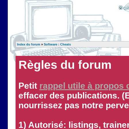
Con
Index du forum
»
Software : Cheats
Règles du forum
Petit
rappel utile à propos
effacer des publications. (
nourrissez pas notre perve
1) Autorisé: listings, traine