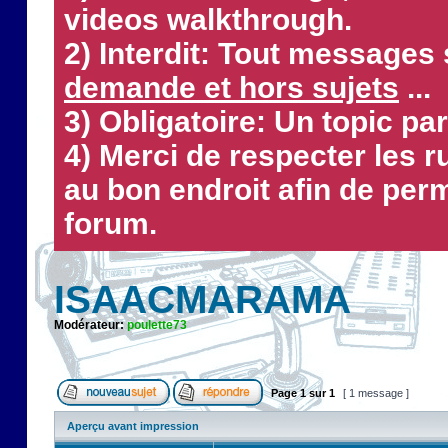
videos walkthrough.
2) Interdit: Tout messages 
demande et hors sujets
...
3) Obligatoire: Un topic par
4) Merci de respecter les 
au bon endroit afin de perm
forum.
ISAACMARAMA
Modérateur:
poulette73
Page
1
sur
1
[ 1 message ]
Aperçu avant impression