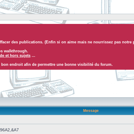
facer des publications. (Enfin si on aime mais ne nourrissez pas notre 
eos walkthrough.
e et hors sujets
...
 bon endroit afin de permettre une bonne visibilité du forum.
Message
 &96A2,&A7