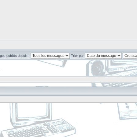
ges publiés depuis :
Trier par