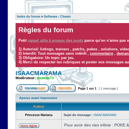
Index du forum
»
Software : Cheats
Règles du forum
Petit
rappel utile à propos des posts
parce qu'on n'aime pas ef
1) Autorisé: listings, trainers , patchs, pokes , solutions, vid
2) Interdit: Tout messages sans intérêt ,
commentaire
,
demand
3) Obligatoire: Un topic par jeu.
4) Merci de respecter les rubriques et poster vos messages au
ISAACMARAMA
Modérateur:
poulette73
Page
1
sur
1
[ 1 message ]
Aperçu avant impression
Auteur
Princesse Mariana
Sujet du message :
ISAACMARAMA
Pour avoir des vies infinie : POKE