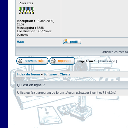
Rulezzzzz
Inscription :
15 Jan 2009,
11:52
Message(s) :
3688
Localisation :
CPCrulez
botnews
Haut
Afficher les messa
Page
1
sur
1
[ 1 message ]
Index du forum
»
Software : Cheats
Qui est en ligne ?
Utilisateur(s) parcourant ce forum : Aucun utilisateur inscrit et 7 invité(s)