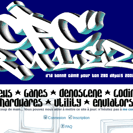
coup de main... Vous pouvez nous aider à mettre ce site à jour: n'hésitez pas à
me con
Connexion
Inscription
FAQ