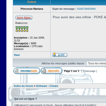
Auteur
Princesse Mariana
Sujet du message :
ISAACMARAMA
Pour avoir des vies infinie : POKE
Rulezzzzz
Inscription :
15 Jan 2009,
11:52
Message(s) :
3688
Localisation :
CPCrulez
botnews
Haut
Afficher les messages publiés depuis :
Page
1
sur
1
[ 1 message ]
Index du forum
»
Software : Cheats
Qui est en ligne ?
Utilisateur(s) parcourant ce forum : Aucun utilisateur inscrit et 6 invité(s)