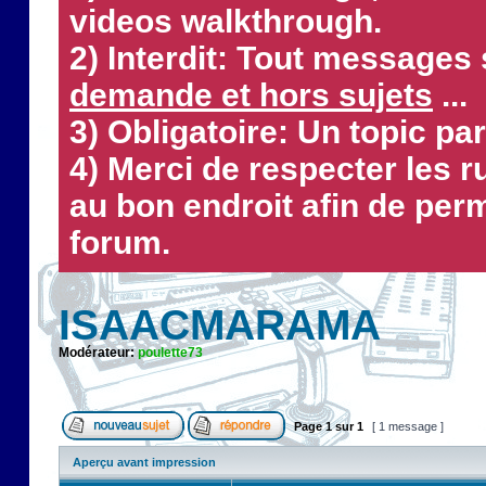
videos walkthrough.
2) Interdit: Tout messages 
demande et hors sujets
...
3) Obligatoire: Un topic par
4) Merci de respecter les 
au bon endroit afin de perm
forum.
ISAACMARAMA
Modérateur:
poulette73
Page
1
sur
1
[ 1 message ]
Aperçu avant impression