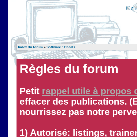
Con
Index du forum
»
Software : Cheats
Règles du forum
Petit
rappel utile à propos
effacer des publications. (
nourrissez pas notre perve
1) Autorisé: listings, traine