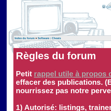
Con
Index du forum
»
Software : Cheats
Règles du forum
Petit
rappel utile à propos
effacer des publications. (
nourrissez pas notre perve
1) Autorisé: listings, traine