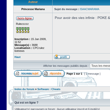
Auteur
Princesse Mariana
Sujet du message :
ISAACMARAMA
Pour avoir des vies infinie : POKE
Rulezzzzz
Inscription :
15 Jan 2009,
11:52
Message(s) :
3688
Localisation :
CPCrulez
botnews
Haut
Afficher les messages publiés depuis :
Page
1
sur
1
[ 1 message ]
Index du forum
»
Software : Cheats
Qui est en ligne ?
Utilisateur(s) parcourant ce forum : Aucun utilisateur inscrit et 6 invité(s)