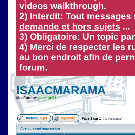
videos walkthrough.
2) Interdit: Tout messages 
demande et hors sujets
...
3) Obligatoire: Un topic par
4) Merci de respecter les 
au bon endroit afin de perm
forum.
ISAACMARAMA
Modérateur:
poulette73
Page
1
sur
1
[ 1 message ]
Aperçu avant impression