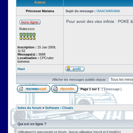
Auteur
Princesse Mariana
Sujet du message :
ISAACMARAMA
Pour avoir des vies infinie : POKE
Rulezzzzz
Inscription :
15 Jan 2009,
11:52
Message(s) :
3688
Localisation :
CPCrulez
botnews
Haut
Afficher les messages publiés depuis :
Page
1
sur
1
[ 1 message ]
Index du forum
»
Software : Cheats
Qui est en ligne ?
Utilisateur(s) parcourant ce forum : Aucun utilisateur inscrit et 6 invité(s)