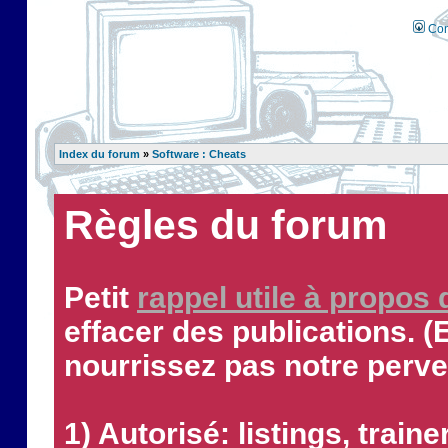
Con
Index du forum
»
Software : Cheats
Règles du forum
Petit
rappel utile à propos
effacer des publications. (
nourrissez pas notre perve
1) Autorisé: listings, traine