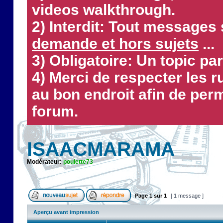
videos walkthrough.
2) Interdit: Tout messages 
demande et hors sujets
...
3) Obligatoire: Un topic par
4) Merci de respecter les 
au bon endroit afin de perm
forum.
ISAACMARAMA
Modérateur:
poulette73
Page
1
sur
1
[ 1 message ]
Aperçu avant impression