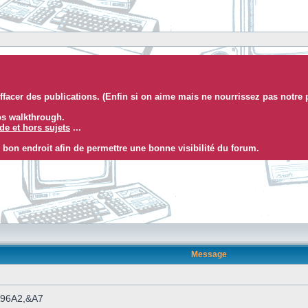
facer des publications. (Enfin si on aime mais ne nourrissez pas notre 
eos walkthrough.
e et hors sujets
...
 bon endroit afin de permettre une bonne visibilité du forum.
Message
 &96A2,&A7