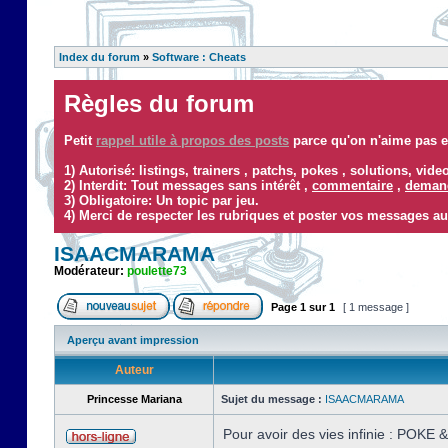
Index du forum
»
Software : Cheats
Règles du forum
Petit
rappel utile à propos des posts
parce qu'on n'aime pas ef
1) Autorisé: listings, trainers , patchs, pokes , solutions, vid
2) Interdit: Tout messages sans intérêt ,
commentaire
,
demand
3) Obligatoire: Un topic par jeu.
4) Merci de respecter les rubriques et poster vos messages au
ISAACMARAMA
Modérateur:
poulette73
Page
1
sur
1
[ 1 message ]
Aperçu avant impression
Auteur
Princesse Mariana
Sujet du message :
ISAACMARAMA
Pour avoir des vies infinie : POKE