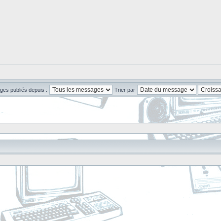
ges publiés depuis :
Trier par