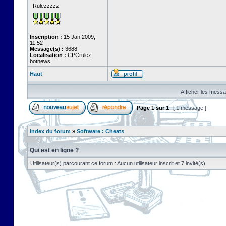
Rulezzzzz
Inscription :
15 Jan 2009,
11:52
Message(s) :
3688
Localisation :
CPCrulez
botnews
Haut
Afficher les messa
Page
1
sur
1
[ 1 message ]
Index du forum
»
Software : Cheats
Qui est en ligne ?
Utilisateur(s) parcourant ce forum : Aucun utilisateur inscrit et 7 invité(s)