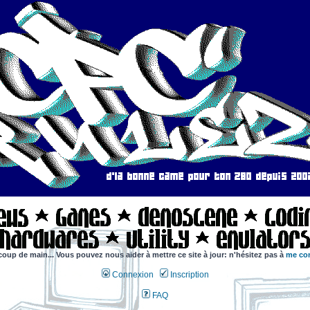
coup de main... Vous pouvez nous aider à mettre ce site à jour: n'hésitez pas à
me con
Connexion
Inscription
FAQ