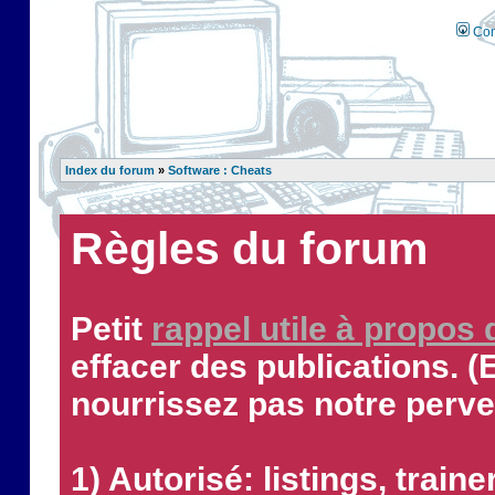
Con
Index du forum
»
Software : Cheats
Règles du forum
Petit
rappel utile à propos
effacer des publications. (
nourrissez pas notre perve
1) Autorisé: listings, traine