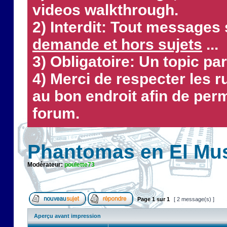
videos walkthrough.
2) Interdit: Tout messages 
demande et hors sujets
...
3) Obligatoire: Un topic par
4) Merci de respecter les 
au bon endroit afin de perm
forum.
Phantomas en El Mu
Modérateur:
poulette73
Page
1
sur
1
[ 2 message(s) ]
Aperçu avant impression