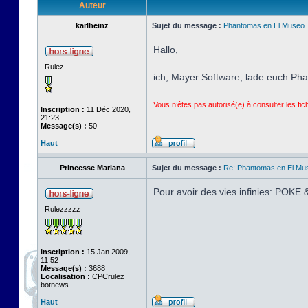
Auteur
karlheinz
Sujet du message :
Phantomas en El Museo
Hallo,
Rulez
ich, Mayer Software, lade euch P
Vous n’êtes pas autorisé(e) à consulter les fi
Inscription :
11 Déc 2020,
21:23
Message(s) :
50
Haut
Princesse Mariana
Sujet du message :
Re: Phantomas en El Mu
Pour avoir des vies infinies: POK
Rulezzzzz
Inscription :
15 Jan 2009,
11:52
Message(s) :
3688
Localisation :
CPCrulez
botnews
Haut