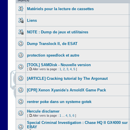
Sujet(s)
Matériels pour la lecture de cassettes
Liens
NOTE : Dump de jeux et utilitaires
Dump Translock II, de ESAT
protection speedlock et autre
[TOOL] SAMDisk - Nouvelle version
[
Aller vers la page :
1
,
2
,
3
,
4
,
5
]
[ARTICLE] Cracking tutorial by The Argonaut
[CPR] Xenon Xyanide's ArnoldX Game Pack
rentrer poke dans un systeme gotek
Hercule disclamer
[
Aller vers la page :
1
...
4
,
5
,
6
]
Special Criminal Investigation : Chase HQ II GX4000 sur
EBAY