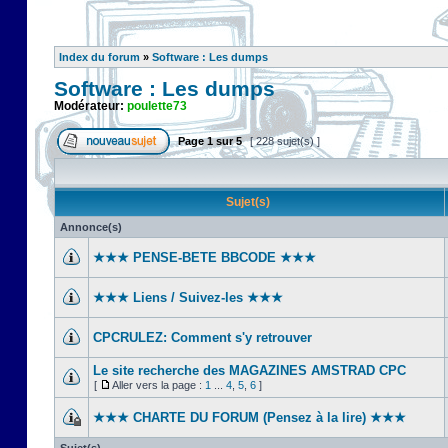
Index du forum
»
Software : Les dumps
Software : Les dumps
Modérateur:
poulette73
Page
1
sur
5
[ 228 sujet(s) ]
Sujet(s)
Annonce(s)
★★★ PENSE-BETE BBCODE ★★★
★★★ Liens / Suivez-les ★★★
CPCRULEZ: Comment s'y retrouver‎
Le site recherche des MAGAZINES AMSTRAD CPC
[
Aller vers la page :
1
...
4
,
5
,
6
]
★★★ CHARTE DU FORUM (Pensez à la lire) ★★★