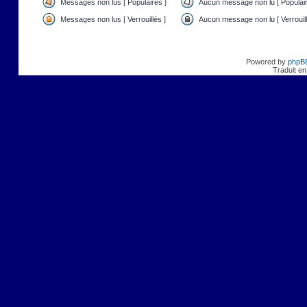
Messages non lus [ Populaires ]
Aucun message non lu [ Populair
Messages non lus [ Verrouillés ]
Aucun message non lu [ Verrouill
Powered by
phpB
Traduit en