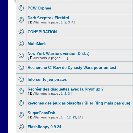
PCW Orphee
Dark Sceptre / Firebird
[
Aller vers la page :
1
,
2
,
3
,
4
]
CONSPIRATION
MultiMark
New York Warriors version Disk :)
[
Aller vers la page :
1
,
2
]
Recherche CTRaw de Dynasty Wars pour un test
Info sur le jeu pirates
Recréer des disquettes avec la Kryoflux ?
[
Aller vers la page :
1
,
2
,
3
]
keytones des jeux ariolasofts (Killer Ring mais pas que)
SugarConvDsk
[
Aller vers la page :
1
...
12
,
13
,
14
]
Flashfloppy 0.9.24