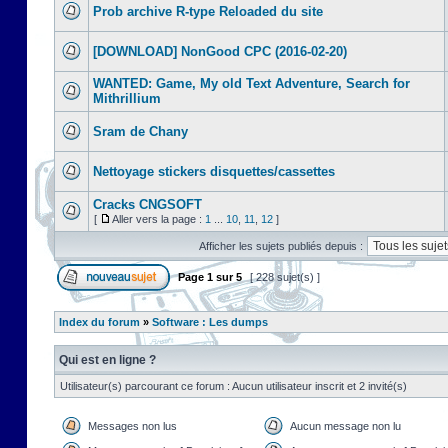
Prob archive R-type Reloaded du site
[DOWNLOAD] NonGood CPC (2016-02-20)
WANTED: Game, My old Text Adventure, Search for
Mithrillium
Sram de Chany
Nettoyage stickers disquettes/cassettes
Cracks CNGSOFT
[
Aller vers la page :
1
...
10
,
11
,
12
]
Afficher les sujets publiés depuis :
Page
1
sur
5
[ 228 sujet(s) ]
Index du forum
»
Software : Les dumps
Qui est en ligne ?
Utilisateur(s) parcourant ce forum : Aucun utilisateur inscrit et 2 invité(s)
Messages non lus
Aucun message non lu