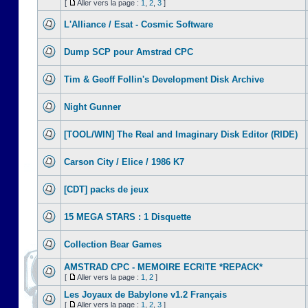
[
Aller vers la page :
1
,
2
,
3
]
L'Alliance / Esat - Cosmic Software
Dump SCP pour Amstrad CPC
Tim & Geoff Follin's Development Disk Archive
Night Gunner
[TOOL/WIN] The Real and Imaginary Disk Editor (RIDE)
Carson City / Elice / 1986 K7
[CDT] packs de jeux
15 MEGA STARS : 1 Disquette
Collection Bear Games
AMSTRAD CPC - MEMOIRE ECRITE *REPACK*
[
Aller vers la page :
1
,
2
]
Les Joyaux de Babylone v1.2 Français
[
Aller vers la page :
1
,
2
,
3
]