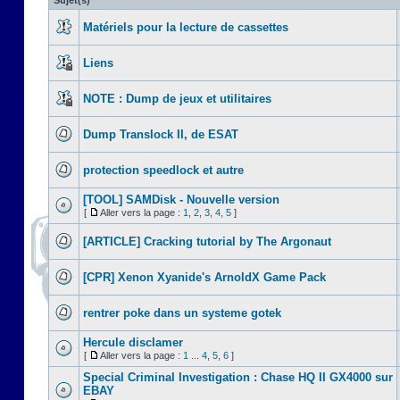
Sujet(s)
Matériels pour la lecture de cassettes
Liens
NOTE : Dump de jeux et utilitaires
Dump Translock II, de ESAT
protection speedlock et autre
[TOOL] SAMDisk - Nouvelle version
[
Aller vers la page :
1
,
2
,
3
,
4
,
5
]
[ARTICLE] Cracking tutorial by The Argonaut
[CPR] Xenon Xyanide's ArnoldX Game Pack
rentrer poke dans un systeme gotek
Hercule disclamer
[
Aller vers la page :
1
...
4
,
5
,
6
]
Special Criminal Investigation : Chase HQ II GX4000 sur
EBAY