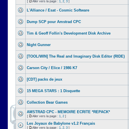
[
Aller vers la page :
1
,
2
,
3
]
L'Alliance / Esat - Cosmic Software
Dump SCP pour Amstrad CPC
Tim & Geoff Follin's Development Disk Archive
Night Gunner
[TOOL/WIN] The Real and Imaginary Disk Editor (RIDE)
Carson City / Elice / 1986 K7
[CDT] packs de jeux
15 MEGA STARS : 1 Disquette
Collection Bear Games
AMSTRAD CPC - MEMOIRE ECRITE *REPACK*
[
Aller vers la page :
1
,
2
]
Les Joyaux de Babylone v1.2 Français
[
Aller vers la page :
1
,
2
,
3
]