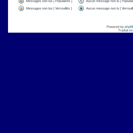
Messages non lus [ Populaires ]
Aucun message non lu [ Populair
Messages non lus [ Verrouillés ]
Aucun message non lu [ Verrouill
Powered by
phpB
Traduit en