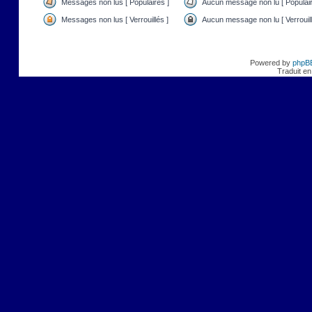
Messages non lus [ Populaires ]
Aucun message non lu [ Populair
Messages non lus [ Verrouillés ]
Aucun message non lu [ Verrouill
Powered by
phpB
Traduit en