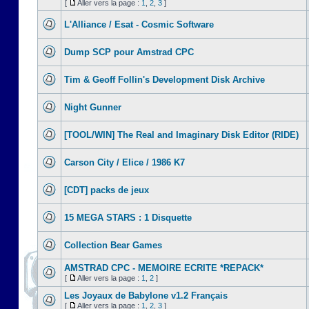
[
Aller vers la page :
1
,
2
,
3
]
L'Alliance / Esat - Cosmic Software
Dump SCP pour Amstrad CPC
Tim & Geoff Follin's Development Disk Archive
Night Gunner
[TOOL/WIN] The Real and Imaginary Disk Editor (RIDE)
Carson City / Elice / 1986 K7
[CDT] packs de jeux
15 MEGA STARS : 1 Disquette
Collection Bear Games
AMSTRAD CPC - MEMOIRE ECRITE *REPACK*
[
Aller vers la page :
1
,
2
]
Les Joyaux de Babylone v1.2 Français
[
Aller vers la page :
1
,
2
,
3
]