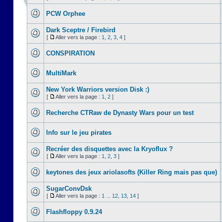
PCW Orphee
Dark Sceptre / Firebird
[
Aller vers la page :
1
,
2
,
3
,
4
]
CONSPIRATION
MultiMark
New York Warriors version Disk :)
[
Aller vers la page :
1
,
2
]
Recherche CTRaw de Dynasty Wars pour un test
Info sur le jeu pirates
Recréer des disquettes avec la Kryoflux ?
[
Aller vers la page :
1
,
2
,
3
]
keytones des jeux ariolasofts (Killer Ring mais pas que)
SugarConvDsk
[
Aller vers la page :
1
...
12
,
13
,
14
]
Flashfloppy 0.9.24