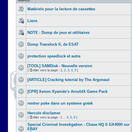
Sujet(s)
Matériels pour la lecture de cassettes
Liens
NOTE : Dump de jeux et utilitaires
Dump Translock II, de ESAT
protection speedlock et autre
[TOOL] SAMDisk - Nouvelle version
[
Aller vers la page :
1
,
2
,
3
,
4
,
5
]
[ARTICLE] Cracking tutorial by The Argonaut
[CPR] Xenon Xyanide's ArnoldX Game Pack
rentrer poke dans un systeme gotek
Hercule disclamer
[
Aller vers la page :
1
...
4
,
5
,
6
]
Special Criminal Investigation : Chase HQ II GX4000 sur
EBAY