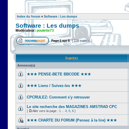
Index du forum
»
Software : Les dumps
Software : Les dumps
Modérateur:
poulette73
Page
1
sur
5
[ 228 sujet(s) ]
Sujet(s)
Annonce(s)
★★★ PENSE-BETE BBCODE ★★★
★★★ Liens / Suivez-les ★★★
CPCRULEZ: Comment s'y retrouver‎
Le site recherche des MAGAZINES AMSTRAD CPC
[
Aller vers la page :
1
...
4
,
5
,
6
]
★★★ CHARTE DU FORUM (Pensez à la lire) ★★★