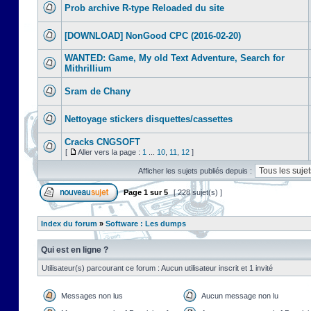
Prob archive R-type Reloaded du site
[DOWNLOAD] NonGood CPC (2016-02-20)
WANTED: Game, My old Text Adventure, Search for
Mithrillium
Sram de Chany
Nettoyage stickers disquettes/cassettes
Cracks CNGSOFT
[
Aller vers la page :
1
...
10
,
11
,
12
]
Afficher les sujets publiés depuis :
Page
1
sur
5
[ 228 sujet(s) ]
Index du forum
»
Software : Les dumps
Qui est en ligne ?
Utilisateur(s) parcourant ce forum : Aucun utilisateur inscrit et 1 invité
Messages non lus
Aucun message non lu