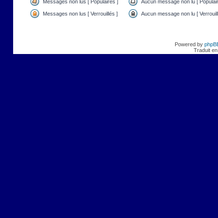
Messages non lus [ Populaires ]
Aucun message non lu [ Populair
Messages non lus [ Verrouillés ]
Aucun message non lu [ Verrouill
Powered by
phpB
Traduit en