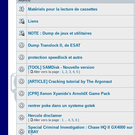
Sujet(s)
Matériels pour la lecture de cassettes
Liens
NOTE : Dump de jeux et utilitaires
Dump Translock II, de ESAT
protection speedlock et autre
[TOOL] SAMDisk - Nouvelle version
[
Aller vers la page :
1
,
2
,
3
,
4
,
5
]
[ARTICLE] Cracking tutorial by The Argonaut
[CPR] Xenon Xyanide's ArnoldX Game Pack
rentrer poke dans un systeme gotek
Hercule disclamer
[
Aller vers la page :
1
...
4
,
5
,
6
]
Special Criminal Investigation : Chase HQ II GX4000 sur
EBAY