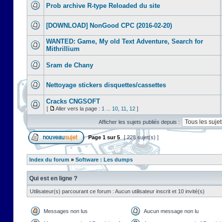
Prob archive R-type Reloaded du site
[DOWNLOAD] NonGood CPC (2016-02-20)
WANTED: Game, My old Text Adventure, Search for
Mithrillium
Sram de Chany
Nettoyage stickers disquettes/cassettes
Cracks CNGSOFT
[
Aller vers la page :
1
...
10
,
11
,
12
]
Afficher les sujets publiés depuis :
Page
1
sur
5
[ 228 sujet(s) ]
Index du forum
»
Software : Les dumps
Qui est en ligne ?
Utilisateur(s) parcourant ce forum : Aucun utilisateur inscrit et 10 invité(s)
Messages non lus
Aucun message non lu