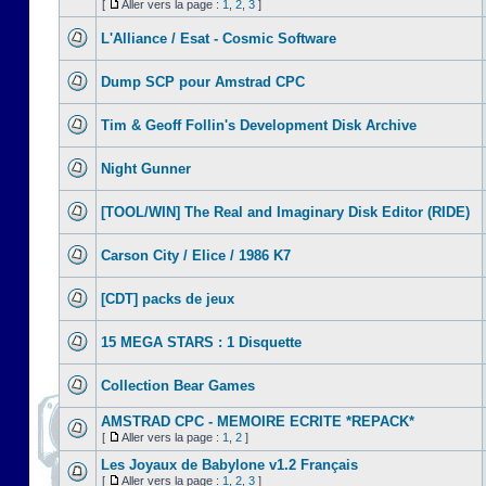
[
Aller vers la page :
1
,
2
,
3
]
L'Alliance / Esat - Cosmic Software
Dump SCP pour Amstrad CPC
Tim & Geoff Follin's Development Disk Archive
Night Gunner
[TOOL/WIN] The Real and Imaginary Disk Editor (RIDE)
Carson City / Elice / 1986 K7
[CDT] packs de jeux
15 MEGA STARS : 1 Disquette
Collection Bear Games
AMSTRAD CPC - MEMOIRE ECRITE *REPACK*
[
Aller vers la page :
1
,
2
]
Les Joyaux de Babylone v1.2 Français
[
Aller vers la page :
1
,
2
,
3
]