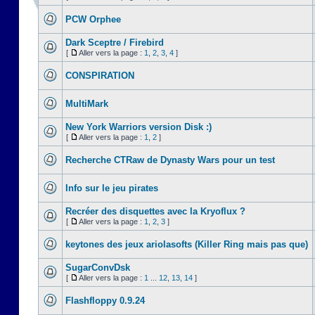
PCW Orphee
Dark Sceptre / Firebird
[
Aller vers la page :
1
,
2
,
3
,
4
]
CONSPIRATION
MultiMark
New York Warriors version Disk :)
[
Aller vers la page :
1
,
2
]
Recherche CTRaw de Dynasty Wars pour un test
Info sur le jeu pirates
Recréer des disquettes avec la Kryoflux ?
[
Aller vers la page :
1
,
2
,
3
]
keytones des jeux ariolasofts (Killer Ring mais pas que)
SugarConvDsk
[
Aller vers la page :
1
...
12
,
13
,
14
]
Flashfloppy 0.9.24