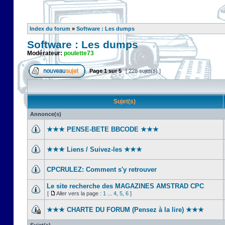
Index du forum
»
Software : Les dumps
Software : Les dumps
Modérateur:
poulette73
Page
1
sur
5
[ 228 sujet(s) ]
Sujet(s)
Annonce(s)
★★★ PENSE-BETE BBCODE ★★★
★★★ Liens / Suivez-les ★★★
CPCRULEZ: Comment s'y retrouver‎
Le site recherche des MAGAZINES AMSTRAD CPC
[
Aller vers la page :
1
...
4
,
5
,
6
]
★★★ CHARTE DU FORUM (Pensez à la lire) ★★★