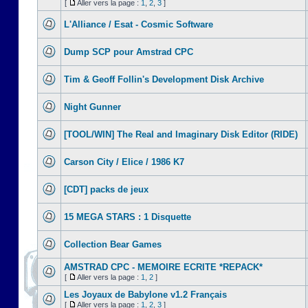
[
Aller vers la page :
1
,
2
,
3
]
L'Alliance / Esat - Cosmic Software
Dump SCP pour Amstrad CPC
Tim & Geoff Follin's Development Disk Archive
Night Gunner
[TOOL/WIN] The Real and Imaginary Disk Editor (RIDE)
Carson City / Elice / 1986 K7
[CDT] packs de jeux
15 MEGA STARS : 1 Disquette
Collection Bear Games
AMSTRAD CPC - MEMOIRE ECRITE *REPACK*
[
Aller vers la page :
1
,
2
]
Les Joyaux de Babylone v1.2 Français
[
Aller vers la page :
1
,
2
,
3
]