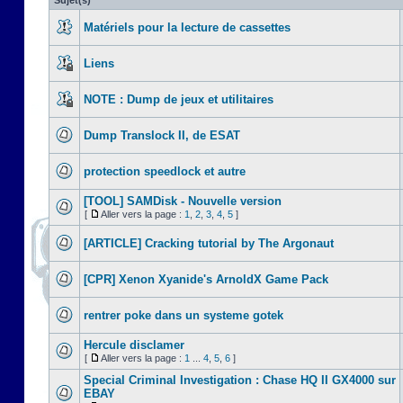
Sujet(s)
Matériels pour la lecture de cassettes
Liens
NOTE : Dump de jeux et utilitaires
Dump Translock II, de ESAT
protection speedlock et autre
[TOOL] SAMDisk - Nouvelle version
[
Aller vers la page :
1
,
2
,
3
,
4
,
5
]
[ARTICLE] Cracking tutorial by The Argonaut
[CPR] Xenon Xyanide's ArnoldX Game Pack
rentrer poke dans un systeme gotek
Hercule disclamer
[
Aller vers la page :
1
...
4
,
5
,
6
]
Special Criminal Investigation : Chase HQ II GX4000 sur
EBAY