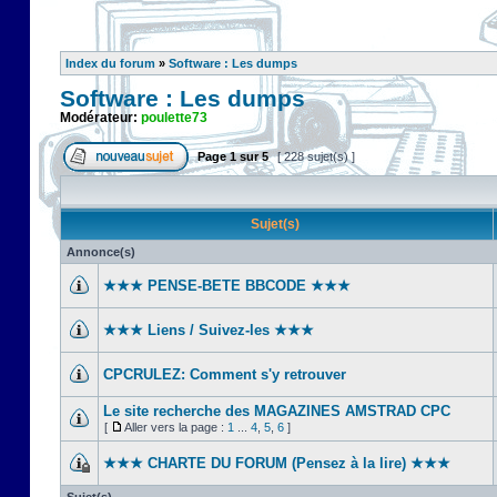
Index du forum
»
Software : Les dumps
Software : Les dumps
Modérateur:
poulette73
Page
1
sur
5
[ 228 sujet(s) ]
Sujet(s)
Annonce(s)
★★★ PENSE-BETE BBCODE ★★★
★★★ Liens / Suivez-les ★★★
CPCRULEZ: Comment s'y retrouver‎
Le site recherche des MAGAZINES AMSTRAD CPC
[
Aller vers la page :
1
...
4
,
5
,
6
]
★★★ CHARTE DU FORUM (Pensez à la lire) ★★★