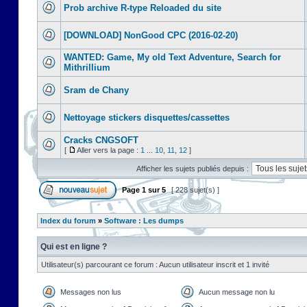
Prob archive R-type Reloaded du site
[DOWNLOAD] NonGood CPC (2016-02-20)
WANTED: Game, My old Text Adventure, Search for
Mithrillium
Sram de Chany
Nettoyage stickers disquettes/cassettes
Cracks CNGSOFT
[
Aller vers la page :
1
...
10
,
11
,
12
]
Afficher les sujets publiés depuis :
Page
1
sur
5
[ 228 sujet(s) ]
Index du forum
»
Software : Les dumps
Qui est en ligne ?
Utilisateur(s) parcourant ce forum : Aucun utilisateur inscrit et 1 invité
Messages non lus
Aucun message non lu