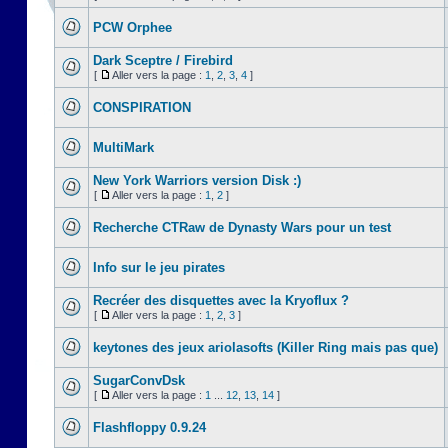
PCW Orphee
Dark Sceptre / Firebird
[
Aller vers la page :
1
,
2
,
3
,
4
]
CONSPIRATION
MultiMark
New York Warriors version Disk :)
[
Aller vers la page :
1
,
2
]
Recherche CTRaw de Dynasty Wars pour un test
Info sur le jeu pirates
Recréer des disquettes avec la Kryoflux ?
[
Aller vers la page :
1
,
2
,
3
]
keytones des jeux ariolasofts (Killer Ring mais pas que)
SugarConvDsk
[
Aller vers la page :
1
...
12
,
13
,
14
]
Flashfloppy 0.9.24