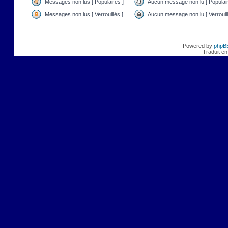
Messages non lus [ Populaires ]
Aucun message non lu [ Populair
Messages non lus [ Verrouillés ]
Aucun message non lu [ Verrouill
Powered by
phpB
Traduit en