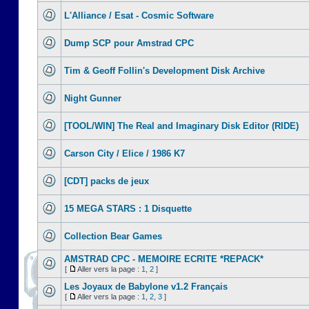
L'Alliance / Esat - Cosmic Software
Dump SCP pour Amstrad CPC
Tim & Geoff Follin's Development Disk Archive
Night Gunner
[TOOL/WIN] The Real and Imaginary Disk Editor (RIDE)
Carson City / Elice / 1986 K7
[CDT] packs de jeux
15 MEGA STARS : 1 Disquette
Collection Bear Games
AMSTRAD CPC - MEMOIRE ECRITE *REPACK*
[
Aller vers la page :
1
,
2
]
Les Joyaux de Babylone v1.2 Français
[
Aller vers la page :
1
,
2
,
3
]