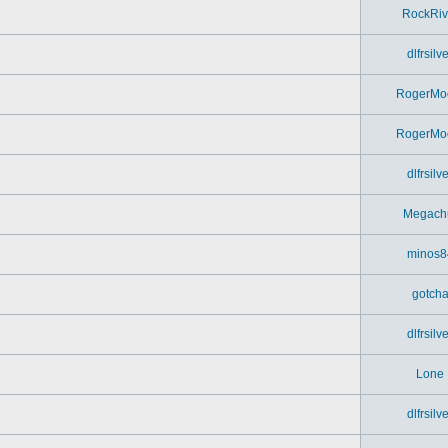
RockRiv
dlfrsilv
RogerMo
RogerMo
dlfrsilv
Megach
minos8
gotch
dlfrsilv
Lone
dlfrsilv