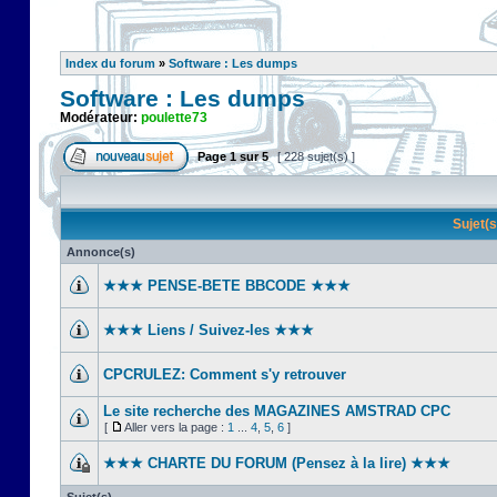
Index du forum
»
Software : Les dumps
Software : Les dumps
Modérateur:
poulette73
Page
1
sur
5
[ 228 sujet(s) ]
Sujet(
Annonce(s)
★★★ PENSE-BETE BBCODE ★★★
★★★ Liens / Suivez-les ★★★
CPCRULEZ: Comment s'y retrouver‎
Le site recherche des MAGAZINES AMSTRAD CPC
[
Aller vers la page :
1
...
4
,
5
,
6
]
★★★ CHARTE DU FORUM (Pensez à la lire) ★★★