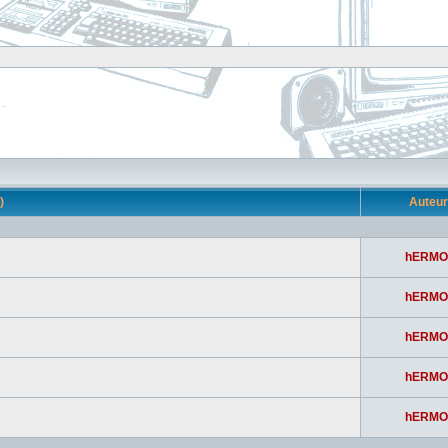
s)
Auteu
hERMO
hERMO
hERMO
hERMO
hERMO