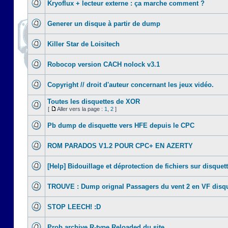
Kryoflux + lecteur externe : ça marche comment ?
Generer un disque à partir de dump
Killer Star de Loisitech
Robocop version CACH nolock v3.1
Copyright // droit d'auteur concernant les jeux vidéo.
Toutes les disquettes de XOR
[
Aller vers la page :
1
,
2
]
Pb dump de disquette vers HFE depuis le CPC
ROM PARADOS V1.2 POUR CPC+ EN AZERTY
[Help] Bidouillage et déprotection de fichiers sur disquet
TROUVE : Dump orignal Passagers du vent 2 en VF disqu
STOP LEECH! :D
Prob archive R-type Reloaded du site