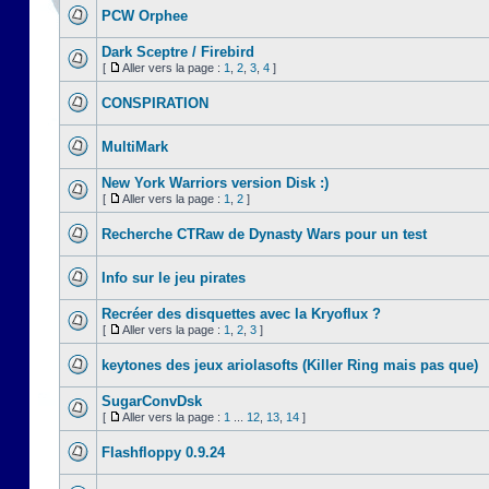
PCW Orphee
Dark Sceptre / Firebird
[
Aller vers la page :
1
,
2
,
3
,
4
]
CONSPIRATION
MultiMark
New York Warriors version Disk :)
[
Aller vers la page :
1
,
2
]
Recherche CTRaw de Dynasty Wars pour un test
Info sur le jeu pirates
Recréer des disquettes avec la Kryoflux ?
[
Aller vers la page :
1
,
2
,
3
]
keytones des jeux ariolasofts (Killer Ring mais pas que)
SugarConvDsk
[
Aller vers la page :
1
...
12
,
13
,
14
]
Flashfloppy 0.9.24