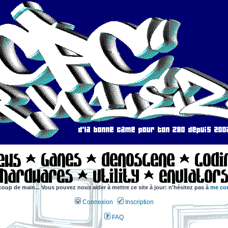
coup de main... Vous pouvez nous aider à mettre ce site à jour: n'hésitez pas à
me con
Connexion
Inscription
FAQ