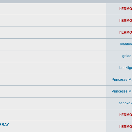
hERMO
hERMO
hERMO
Ivanho
gniac
breiztig
Princesse M
Princesse M
seboxo
hERMO
 EBAY
hERMO