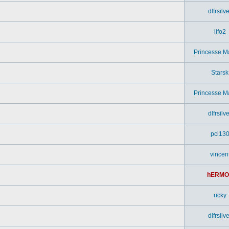
dlfrsilv
lifo2
Princesse M
Starsk
Princesse M
dlfrsilv
pci13
vincen
hERMO
ricky
dlfrsilv