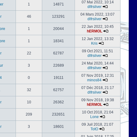
07 Mai 2022, 10:14
er
1
14871
dlfrsilver
04 Mars 2022, 13:07
er
46
123291
dlfrsilver
22 Jan 2022, 10:45
ore
1
20044
hERMOL
12 Jan 2022, 13:32
ore
1
18341
Kris
09 Oct 2021, 11:51
er
22
62787
dlfrsilver
24 Mai 2020, 14:44
ur
3
22689
dlfrsilver
07 Nov 2019, 12:31
4
0
19111
minos84
07 Déc 2018, 21:17
a
32
62757
dlfrsilver
09 Nov 2018, 19:38
er
10
26362
hERMOL
10 Oct 2018, 21:04
209
232651
Lone
09 Juil 2018, 21:07
er
3
18601
TotO
01 Juin 2018, 17:25