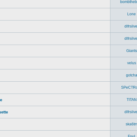
bombtheb
Lone
dlfrsilv
dlfrsilv
Giants
velus
gotch
SPeCTR
te
TITAN
ette
dlfrsilv
ska6t
Foul