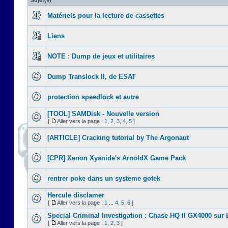
Sujet(s)
Matériels pour la lecture de cassettes
Liens
NOTE : Dump de jeux et utilitaires
Dump Translock II, de ESAT
protection speedlock et autre
[TOOL] SAMDisk - Nouvelle version
[
Aller vers la page :
1
,
2
,
3
,
4
,
5
]
[ARTICLE] Cracking tutorial by The Argonaut
[CPR] Xenon Xyanide's ArnoldX Game Pack
rentrer poke dans un systeme gotek
Hercule disclamer
[
Aller vers la page :
1
...
4
,
5
,
6
]
Special Criminal Investigation : Chase HQ II GX4000 sur
[
Aller vers la page :
1
,
2
,
3
]