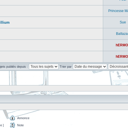
Princesse M
illium
Sue
Baltaza
hERMO
hERMO
ujets publiés depuis :
Trier par
Annonce
e ]
Note