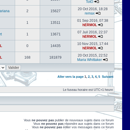
TotO
20 Oct 2016, 18:28
ariana
2
15627
remax
01 Sep 2016, 07:38
1
13511
hERMOL
07 Juil 2016, 22:37
rt
1
13671
hERMOL
10 Nov 2015, 17:44
L
0
14435
hERMOL
20 Oct 2015, 22:52
L
168
181879
Maria Whittaker
Aller vers la page
1
,
2
,
3
,
4
,
5
Suivant
Le fuseau horaire est UTC+1 heure
Vous
ne pouvez pas
publier de nouveaux sujets dans ce forum
Vous
ne pouvez pas
répondre aux sujets dans ce forum
Vous
ne pouvez pas
éditer vos messages dans ce forum