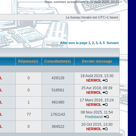
Nous sommes actuellement le 07 Août 2026, 22:22
Le fuseau horaire est UTC+1 heure
Aller vers la page
1
,
2
,
3
,
4
,
5
Suivant
r
Réponse(s)
Consultation(s)
Dernier message
18 Août 2019, 13:30
L
0
429129
hERMOL
25 Avr 2018, 09:39
L
0
518561
hERMOL
17 Mars 2016, 15:24
L
1
491480
hERMOL
08 Nov 2025, 11:54
L
77
1761142
Fredisland
20 Oct 2015, 13:30
L
0
364522
hERMOL