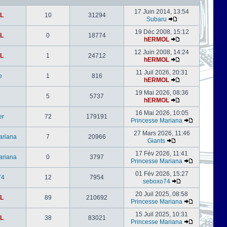
17 Juin 2014, 13:54
L
10
31294
Subaru
19 Déc 2008, 15:12
L
0
18774
hERMOL
12 Juin 2008, 14:24
L
1
24712
hERMOL
11 Juil 2026, 20:31
e
1
816
hERMOL
19 Mai 2026, 08:36
5
5737
hERMOL
16 Mai 2026, 10:05
er
72
179191
Princesse Mariana
27 Mars 2026, 11:46
ariana
7
20966
Giants
17 Fév 2026, 11:41
ariana
0
3797
Princesse Mariana
01 Fév 2026, 15:27
74
12
7954
seboxo74
20 Juil 2025, 08:58
L
89
210692
Princesse Mariana
15 Juil 2025, 10:31
L
38
83021
Princesse Mariana