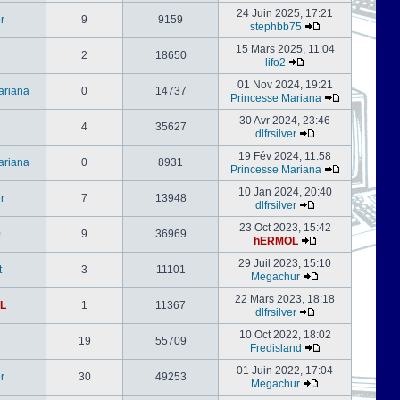
24 Juin 2025, 17:21
er
9
9159
stephbb75
15 Mars 2025, 11:04
2
18650
lifo2
01 Nov 2024, 19:21
ariana
0
14737
Princesse Mariana
30 Avr 2024, 23:46
4
35627
dlfrsilver
19 Fév 2024, 11:58
ariana
0
8931
Princesse Mariana
10 Jan 2024, 20:40
er
7
13948
dlfrsilver
23 Oct 2023, 15:42
0
9
36969
hERMOL
29 Juil 2023, 15:10
t
3
11101
Megachur
22 Mars 2023, 18:18
L
1
11367
dlfrsilver
10 Oct 2022, 18:02
19
55709
Fredisland
01 Juin 2022, 17:04
er
30
49253
Megachur