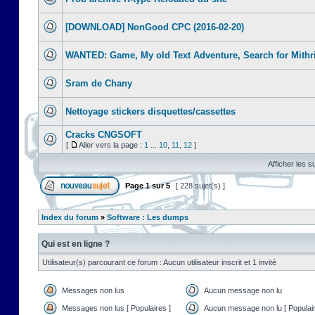
[DOWNLOAD] NonGood CPC (2016-02-20)
WANTED: Game, My old Text Adventure, Search for Mithr
Sram de Chany
Nettoyage stickers disquettes/cassettes
Cracks CNGSOFT
[
Aller vers la page :
1
...
10
,
11
,
12
]
Afficher les s
Page
1
sur
5
[ 228 sujet(s) ]
Index du forum
»
Software : Les dumps
Qui est en ligne ?
Utilisateur(s) parcourant ce forum : Aucun utilisateur inscrit et 1 invité
Messages non lus
Aucun message non lu
Messages non lus [ Populaires ]
Aucun message non lu [ Populair