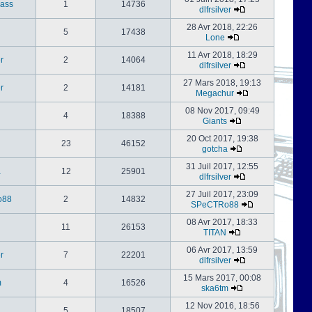
ass
1
14736
dlfrsilver
28 Avr 2018, 22:26
5
17438
Lone
11 Avr 2018, 18:29
er
2
14064
dlfrsilver
27 Mars 2018, 19:13
er
2
14181
Megachur
08 Nov 2017, 09:49
4
18388
Giants
20 Oct 2017, 19:38
23
46152
gotcha
31 Juil 2017, 12:55
a
12
25901
dlfrsilver
27 Juil 2017, 23:09
o88
2
14832
SPeCTRo88
08 Avr 2017, 18:33
11
26153
TITAN
06 Avr 2017, 13:59
er
7
22201
dlfrsilver
15 Mars 2017, 00:08
m
4
16526
ska6tm
12 Nov 2016, 18:56
5
18507